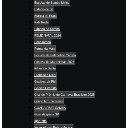
Escolas de Samba Mirins
Estácio de Sá
Estrela de Prata
Fabi Frota
Fábrica do Samba
FELIZ NATAL 2024
Fenasamba
Fernanda Maia
Festival de Futebol de Campo
Festival de Marchinhas 2026
Filhos da Santa
Francisco Ricci
Gaviões da Fiel
Geissa Evaristo
Grande Prêmio do Carnaval Brasileiro 2025
Grupo Afro Tafaraogi
GUARÁ FEST SAMBA
Guaratinguetá SP
Igor Pitta
Imperadores Rubro-Negros