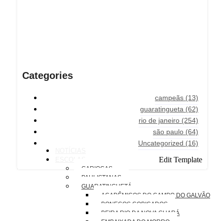
Categories
campeãs
(13)
guaratingueta
(62)
rio de janeiro
(254)
são paulo
(64)
Uncategorized
(16)
NOTÍCIAS
Edit Template
ESCOLAS
CARIOCAS
PAULISTANAS
GUARATINGUETÁ
ACADÊMICOS DO CAMPO DO GALVÃO
BONECOS COBIÇADOS
BEIRA RIO DA NOVA GUARÁ