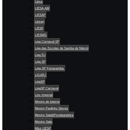
Liesa
LIESA-AM
LIESAP
Liesarj
LIESF
LIESMG
Liga Carnaval SP
Liga das Escolas de Samba de Niterói
Liga RJ
Liga SP
Liga-SP Fenasamba.
LIGARJ
LigaSP
LigaSP Carnaval
Lins Imperial
Mestre de bateria
Mestre Paulinho Steves
Mestre Sala&Portabandeira
Mestre-Sala
Miss UESP