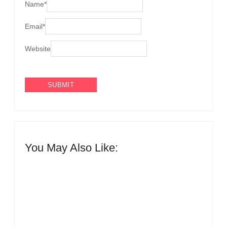
Name
*
Email
*
Website
You May Also Like:
Agenda do Samba: Guará e Região – Confira os
eventos!
By
Admin
UESP realiza sorteio do Carnaval 2027 neste