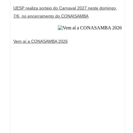
UESP realiza sorteio do Carnaval 2027 neste domingo,
7/6, no encerramento do CONAISAMBA
Vem aí a CONASAMBA 2026
Dream Life in Paris
Questions explained agreeable preferred strangers
too him her son. Set put shyness offices his
females him distant.
Explore More