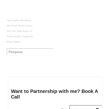
Just Another WordPress
Site
Fresh Articles Every
Day
Your Daily Source of
Fresh Articles
Created By
Royal Addons
Want to Partnership with me? Book A
Call