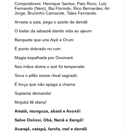
Compositores: Henrique Santos, Pato Roco, Luiz
Fernando (Nem), Bia Florindo, Rico Bernardes, Ari
Jorge, Bruninho Camarote, Tales Fernando.
Arrasta a saia, pega o azeite de dendê
O bailar da iabassê dando vida ao ajeum
Banquete que une Aiyê e Orum
É ponto dobrado no rum
Magia espalhada por Oxumaré
Nas mãos divina o axé foi temperado
Soca o pilão nesse ritual sagrado
É força que não apaga a chama
Suplanta demanda!
Mojubá llê idana!
Amalá, munguza, abará e Axoxô!
Salve Oxóssi, Obá, Nanã e Xangô!
Acarajé, vatapá, farofa, mel e dendê