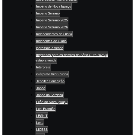
Império de Nova Iguaçu
Império Serrano
Império Serrano 2025
Imperio Serrano 2026
Independentes de Olaria
Indepentes de Olaria
ingressos a venda
Ingressos para os desfiles da Série Ouro 2025 já
estão à venda
Intérprete
intérprete Vitor Cunha
Jennifer Conceição
Jongo
Jongo da Serrinha
Leão de Nova Iguaçu
Leci Brandão
LESNIT
Lexa
LICESS