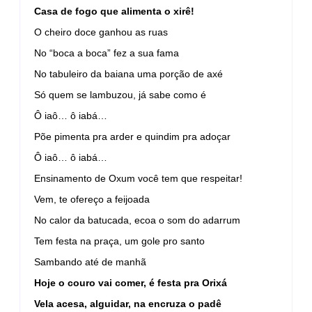
Casa de fogo que alimenta o xirê!
O cheiro doce ganhou as ruas
No “boca a boca” fez a sua fama
No tabuleiro da baiana uma porção de axé
Só quem se lambuzou, já sabe como é
Ô iaô… ô iabá…
Põe pimenta pra arder e quindim pra adoçar
Ô iaô… ô iabá…
Ensinamento de Oxum você tem que respeitar!
Vem, te ofereço a feijoada
No calor da batucada, ecoa o som do adarrum
Tem festa na praça, um gole pro santo
Sambando até de manhã
Hoje o couro vai comer, é festa pra Orixá
Vela acesa, alguidar, na encruza o padê