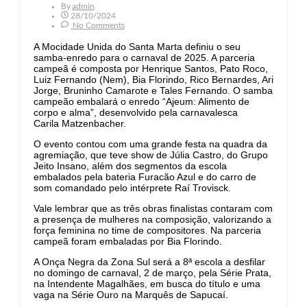
By
Admin
28/10/2024
No Comments
A Mocidade Unida do Santa Marta definiu o seu
samba-enredo para o carnaval de 2025. A parceria
campeã é composta por Henrique Santos, Pato Roco,
Luiz Fernando (Nem), Bia Florindo, Rico Bernardes, Ari
Jorge, Bruninho Camarote e Tales Fernando. O samba
campeão embalará o enredo “Ajeum: Alimento de
corpo e alma”, desenvolvido pela carnavalesca
Carila Matzenbacher.
O evento contou com uma grande festa na quadra da
agremiação, que teve show de Júlia Castro, do Grupo
Jeito Insano, além dos segmentos da escola
embalados pela bateria Furacão Azul e do carro de
som comandado pelo intérprete Raí Trovisck.
Vale lembrar que as três obras finalistas contaram com
a presença de mulheres na composição, valorizando a
força feminina no time de compositores. Na parceria
campeã foram embaladas por Bia Florindo.
A Onça Negra da Zona Sul será a 8ª escola a desfilar
no domingo de carnaval, 2 de março, pela Série Prata,
na Intendente Magalhães, em busca do título e uma
vaga na Série Ouro na Marquês de Sapucaí.