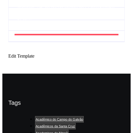
domingo, 7/6, no encerramento do CONAISAMBA
By
Admin
Edit Template
Tags
Acadêmico do Campo do Galvão
Acadêmicos da Santa Cruz
Academicos de Niterói