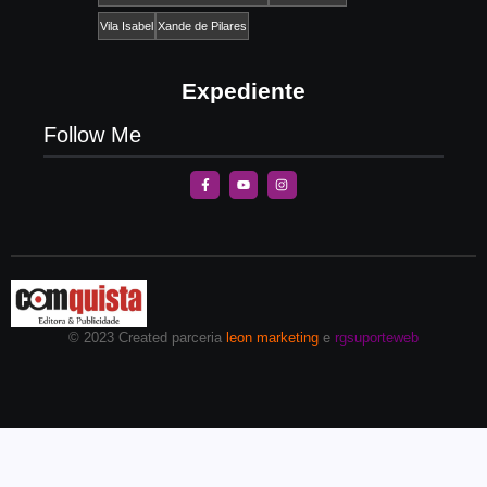
Vila Isabel
Xande de Pilares
Expediente
Follow Me
© 2023 Created parceria
leon marketing
e
rgsuporteweb