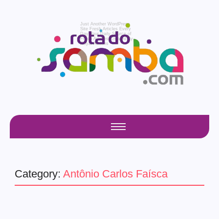
Just Another WordPress
Site
Fresh Articles Every
Day
Your Daily Source of
Fresh Articles
Created By
Royal Addons
Category:
Antônio Carlos Faísca