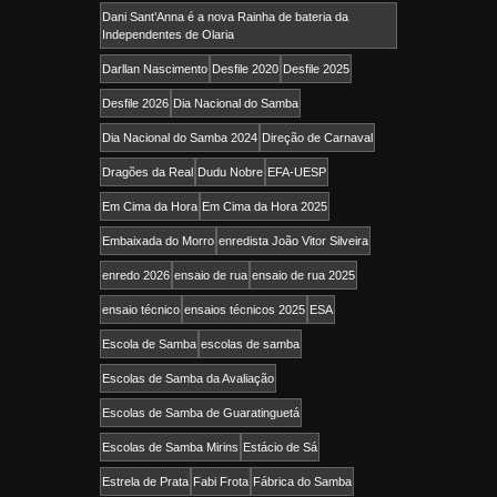
Dani Sant’Anna é a nova Rainha de bateria da
Independentes de Olaria
Darllan Nascimento
Desfile 2020
Desfile 2025
Desfile 2026
Dia Nacional do Samba
Dia Nacional do Samba 2024
Direção de Carnaval
Dragões da Real
Dudu Nobre
EFA-UESP
Em Cima da Hora
Em Cima da Hora 2025
Embaixada do Morro
enredista João Vitor Silveira
enredo 2026
ensaio de rua
ensaio de rua 2025
ensaio técnico
ensaios técnicos 2025
ESA
Escola de Samba
escolas de samba
Escolas de Samba da Avaliação
Escolas de Samba de Guaratinguetá
Escolas de Samba Mirins
Estácio de Sá
Estrela de Prata
Fabi Frota
Fábrica do Samba