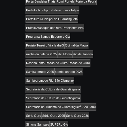
Porta-Bandeira Thaís Romi
Portela
Porto da Pedra
Prefeito Jr. Fillipo
Prefeito Junior Fillipo
Prefeitura Municipal de Guaratinguetá
Prêmio Atabaque de Ouro
Presidente Bira
Programa Samba Esporte e Cia
Projeto Terreiro Vila Isabel3
Quintal da Magia
rainha da bateria 2025
Rei Momo
Rio de Janeiro
Rosana Pinto
Rosas de Ouiro
Rosas de Ouro
Samba enredo 2025
samba enredo 2026
Sambódromodo Rio
São Clemente
Secretaria da Cultura de Guaratinguetá
Secretaria de Cultura de Guaratinguetá
Secretaria de Turismo de Guaratinguetá
Seo Jamil
Série Ouro
Série Ouro 2025
Série Ouro 2026
Simone Sampaio
SUPERLIGA