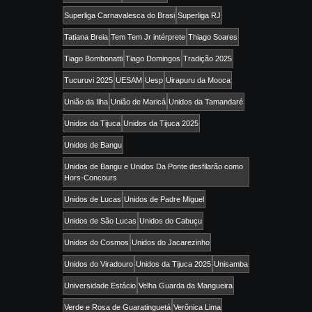
Superliga Carnavalesca do Brasi
Superliga RJ
Tatiana Breia
Tem Tem Jr intérprete
Thiago Soares
Tiago Bombonatti
Tiago Domingos
Tradição 2025
Tucuruvi 2025
UESAM
Uesp
Uirapuru da Mooca
União da Ilha
União de Maricá
Unidos da Tamandaré
Unidos da Tijuca
Unidos da Tijuca 2025
Unidos de Bangu
Unidos de Bangu e Unidos Da Ponte desfilarão como
Hors-Concours
Unidos de Lucas
Unidos de Padre Miguel
Unidos de São Lucas
Unidos do Cabuçu
Unidos do Cosmos
Unidos do Jacarezinho
Unidos do Viradouro
Unidos da Tijuca 2025
Unisamba
Universidade Estácio
Velha Guarda da Mangueira
Verde e Rosa de Guaratinguetá
Verônica Lima