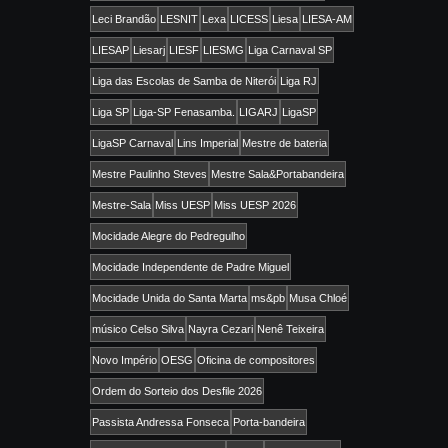
Leci Brandão
LESNIT
Lexa
LICESS
Liesa
LIESA-AM
LIESAP
Liesarj
LIESF
LIESMG
Liga Carnaval SP
Liga das Escolas de Samba de Niterói
Liga RJ
Liga SP
Liga-SP Fenasamba.
LIGARJ
LigaSP
LigaSP Carnaval
Lins Imperial
Mestre de bateria
Mestre Paulinho Steves
Mestre Sala&Portabandeira
Mestre-Sala
Miss UESP
Miss UESP 2026
Mocidade Alegre do Pedregulho
Mocidade Independente de Padre Miguel
Mocidade Unida do Santa Marta
ms&pb
Musa Chloé
músico Celso Silva
Nayra Cezari
Nenê Teixeira
Novo Império
OESG
Oficina de compositores
Ordem do Sorteio dos Desfile 2026
Passista Andressa Fonseca
Porta-bandeira