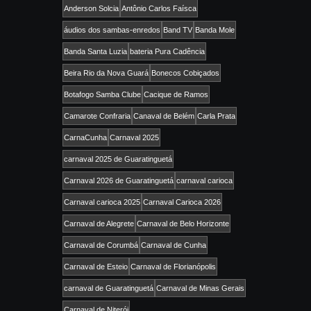
Anderson Solcia
Antônio Carlos Faísca
áudios dos sambas-enredos
Band TV
Banda Mole
Banda Santa Luzia
bateria Pura Cadência
Beira Rio da Nova Guará
Bonecos Cobiçados
Botafogo Samba Clube
Cacique de Ramos
Camarote Confraria
Canaval de Belém
Carla Prata
CarnaCunha
Carnaval 2025
carnaval 2025 de Guaratinguetá
Carnaval 2026 de Guaratinguetá
carnaval carioca
Carnaval carioca 2025
Carnaval Carioca 2026
Carnaval de Alegrete
Carnaval de Belo Horizonte
Carnaval de Corumbá
Carnaval de Cunha
Carnaval de Esteio
Carnaval de Florianópolis
carnaval de Guaratinguetá
Carnaval de Minas Gerais
Carnaval de Niterói