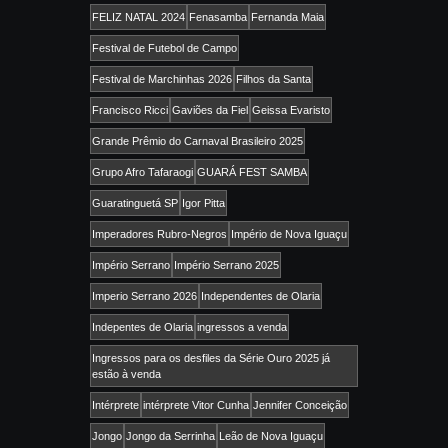
FELIZ NATAL 2024
Fenasamba
Fernanda Maia
Festival de Futebol de Campo
Festival de Marchinhas 2026
Filhos da Santa
Francisco Ricci
Gaviões da Fiel
Geissa Evaristo
Grande Prêmio do Carnaval Brasileiro 2025
Grupo Afro Tafaraogi
GUARÁ FEST SAMBA
Guaratinguetá SP
Igor Pitta
Imperadores Rubro-Negros
Império de Nova Iguaçu
Império Serrano
Império Serrano 2025
Imperio Serrano 2026
Independentes de Olaria
Indepentes de Olaria
ingressos a venda
Ingressos para os desfiles da Série Ouro 2025 já
estão à venda
Intérprete
intérprete Vitor Cunha
Jennifer Conceição
Jongo
Jongo da Serrinha
Leão de Nova Iguaçu