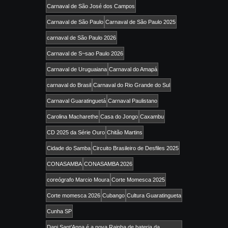
Carnaval de São José dos Campos
Carnaval de São Paulo
Carnaval de São Paulo 2025
carnaval de São Paulo 2026
Carnaval de S~sao Paulo 2026
Carnaval de Uruguaiana
Carnaval do Amapá
carnaval do Brasil
Carnaval do Rio Grande do Sul
Carnaval Guaratinguetá
Carnaval Paulistano
Carolina Macharethe
Casa do Jongo
Caxambu
CD 2025 da Série Ouro
Chitão Martins
Cidade do Samba
Circuito Brasileiro de Desfiles 2025
CONASAMBA
CONASAMBA 2026
coreógrafo Marcio Moura
Corte Momesca 2025
Corte momesca 2026
Cubango
Cultura Guaratingueta
Cunha SP
Dani Sant’Anna é a nova Rainha de bateria da