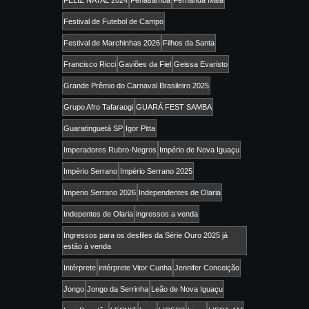
FELIZ NATAL 2024
Fenasamba
Fernanda Maia
Festival de Futebol de Campo
Festival de Marchinhas 2026
Filhos da Santa
Francisco Ricci
Gaviões da Fiel
Geissa Evaristo
Grande Prêmio do Carnaval Brasileiro 2025
Grupo Afro Tafaraogi
GUARÁ FEST SAMBA
Guaratinguetá SP
Igor Pitta
Imperadores Rubro-Negros
Império de Nova Iguaçu
Império Serrano
Império Serrano 2025
Imperio Serrano 2026
Independentes de Olaria
Indepentes de Olaria
ingressos a venda
Ingressos para os desfiles da Série Ouro 2025 já
estão à venda
Intérprete
intérprete Vitor Cunha
Jennifer Conceição
Jongo
Jongo da Serrinha
Leão de Nova Iguaçu