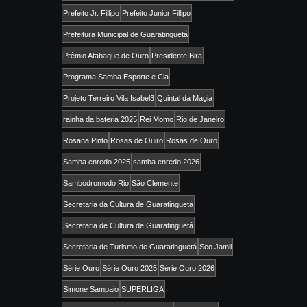
Prefeito Jr. Fillipo
Prefeito Junior Fillipo
Prefeitura Municipal de Guaratinguetá
Prêmio Atabaque de Ouro
Presidente Bira
Programa Samba Esporte e Cia
Projeto Terreiro Vila Isabel3
Quintal da Magia
rainha da bateria 2025
Rei Momo
Rio de Janeiro
Rosana Pinto
Rosas de Ouiro
Rosas de Ouro
Samba enredo 2025
samba enredo 2026
Sambódromodo Rio
São Clemente
Secretaria da Cultura de Guaratinguetá
Secretaria de Cultura de Guaratinguetá
Secretaria de Turismo de Guaratinguetá
Seo Jamil
Série Ouro
Série Ouro 2025
Série Ouro 2026
Simone Sampaio
SUPERLIGA