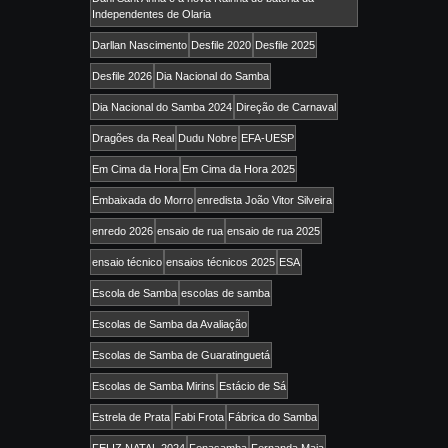
Independentes de Olaria
Darllan Nascimento
Desfile 2020
Desfile 2025
Desfile 2026
Dia Nacional do Samba
Dia Nacional do Samba 2024
Direção de Carnaval
Dragões da Real
Dudu Nobre
EFA-UESP
Em Cima da Hora
Em Cima da Hora 2025
Embaixada do Morro
enredista João Vitor Silveira
enredo 2026
ensaio de rua
ensaio de rua 2025
ensaio técnico
ensaios técnicos 2025
ESA
Escola de Samba
escolas de samba
Escolas de Samba da Avaliação
Escolas de Samba de Guaratinguetá
Escolas de Samba Mirins
Estácio de Sá
Estrela de Prata
Fabi Frota
Fábrica do Samba