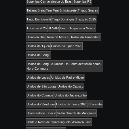
Superliga Carnavalesca do Brasi
Superliga RJ
Tatiana Breia
Tem Tem Jr intérprete
Thiago Soares
Tiago Bombonatti
Tiago Domingos
Tradição 2025
Tucuruvi 2025
UESAM
Uesp
Uirapuru da Mooca
União da Ilha
União de Maricá
Unidos da Tamandaré
Unidos da Tijuca
Unidos da Tijuca 2025
Unidos de Bangu
Unidos de Bangu e Unidos Da Ponte desfilarão como
Hors-Concours
Unidos de Lucas
Unidos de Padre Miguel
Unidos de São Lucas
Unidos do Cabuçu
Unidos do Cosmos
Unidos do Jacarezinho
Unidos do Viradouro
Unidos da Tijuca 2025
Unisamba
Universidade Estácio
Velha Guarda da Mangueira
Verde e Rosa de Guaratinguetá
Verônica Lima