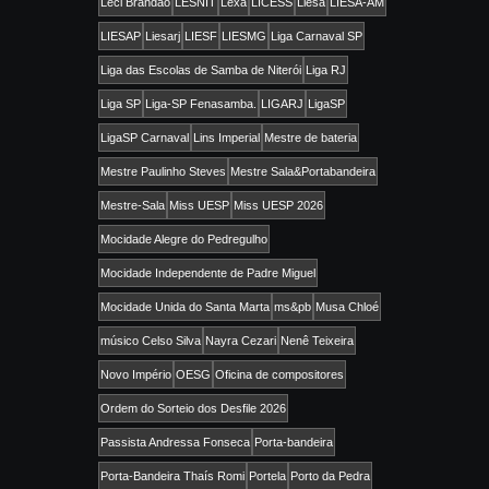
Leci Brandão
LESNIT
Lexa
LICESS
Liesa
LIESA-AM
LIESAP
Liesarj
LIESF
LIESMG
Liga Carnaval SP
Liga das Escolas de Samba de Niterói
Liga RJ
Liga SP
Liga-SP Fenasamba.
LIGARJ
LigaSP
LigaSP Carnaval
Lins Imperial
Mestre de bateria
Mestre Paulinho Steves
Mestre Sala&Portabandeira
Mestre-Sala
Miss UESP
Miss UESP 2026
Mocidade Alegre do Pedregulho
Mocidade Independente de Padre Miguel
Mocidade Unida do Santa Marta
ms&pb
Musa Chloé
músico Celso Silva
Nayra Cezari
Nenê Teixeira
Novo Império
OESG
Oficina de compositores
Ordem do Sorteio dos Desfile 2026
Passista Andressa Fonseca
Porta-bandeira
Porta-Bandeira Thaís Romi
Portela
Porto da Pedra