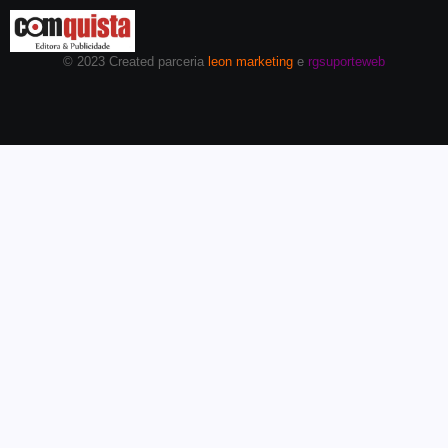
© 2023 Created parceria
leon marketing
e
rgsuporteweb