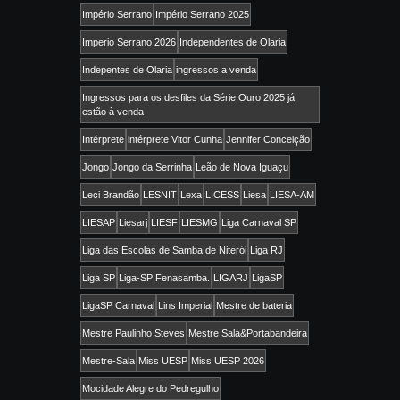
Império Serrano
Império Serrano 2025
Imperio Serrano 2026
Independentes de Olaria
Indepentes de Olaria
ingressos a venda
Ingressos para os desfiles da Série Ouro 2025 já
estão à venda
Intérprete
intérprete Vitor Cunha
Jennifer Conceição
Jongo
Jongo da Serrinha
Leão de Nova Iguaçu
Leci Brandão
LESNIT
Lexa
LICESS
Liesa
LIESA-AM
LIESAP
Liesarj
LIESF
LIESMG
Liga Carnaval SP
Liga das Escolas de Samba de Niterói
Liga RJ
Liga SP
Liga-SP Fenasamba.
LIGARJ
LigaSP
LigaSP Carnaval
Lins Imperial
Mestre de bateria
Mestre Paulinho Steves
Mestre Sala&Portabandeira
Mestre-Sala
Miss UESP
Miss UESP 2026
Mocidade Alegre do Pedregulho