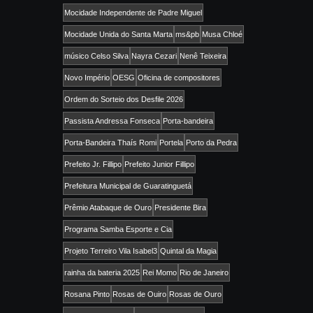
Mocidade Independente de Padre Miguel
Mocidade Unida do Santa Marta
ms&pb
Musa Chloé
músico Celso Silva
Nayra Cezari
Nenê Teixeira
Novo Império
OESG
Oficina de compositores
Ordem do Sorteio dos Desfile 2026
Passista Andressa Fonseca
Porta-bandeira
Porta-Bandeira Thaís Romi
Portela
Porto da Pedra
Prefeito Jr. Fillipo
Prefeito Junior Fillipo
Prefeitura Municipal de Guaratinguetá
Prêmio Atabaque de Ouro
Presidente Bira
Programa Samba Esporte e Cia
Projeto Terreiro Vila Isabel3
Quintal da Magia
rainha da bateria 2025
Rei Momo
Rio de Janeiro
Rosana Pinto
Rosas de Ouiro
Rosas de Ouro