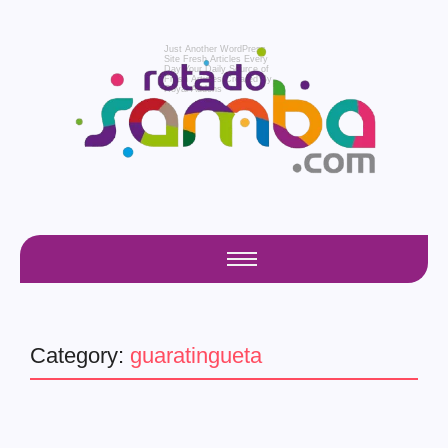
Just Another WordPress
Site
Fresh Articles Every
Day
Your Daily Source of
Fresh Articles
Created By
Royal Addons
Category:
guaratingueta