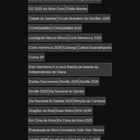
CD 2025 da Série Ouro
Chitão Martins
Cidade do Samba
Circuito Brasileiro de Desfiles 2025
CONASAMBA
CONASAMBA 2026
coreógrafo Marcio Moura
Corte Momesca 2025
Corte momesca 2026
Cubango
Cultura Guaratingueta
Cunha SP
Dani Sant’Anna é a nova Rainha de bateria da
Independentes de Olaria
Darllan Nascimento
Desfile 2020
Desfile 2025
Desfile 2026
Dia Nacional do Samba
Dia Nacional do Samba 2024
Direção de Carnaval
Dragões da Real
Dudu Nobre
EFA-UESP
Em Cima da Hora
Em Cima da Hora 2025
Embaixada do Morro
enredista João Vitor Silveira
enredo 2026
ensaio de rua
ensaio de rua 2025