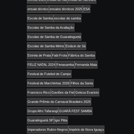
ensaio técnico
ensaios técnicos 2025
ESA
Escola de Samba
escolas de samba
Escolas de Samba da Avaliação
Escolas de Samba de Guaratinguetá
Escolas de Samba Mirins
Estácio de Sá
Estrela de Prata
Fabi Frota
Fábrica do Samba
FELIZ NATAL 2024
Fenasamba
Fernanda Maia
Festival de Futebol de Campo
Festival de Marchinhas 2026
Filhos da Santa
Francisco Ricci
Gaviões da Fiel
Geissa Evaristo
Grande Prêmio do Carnaval Brasileiro 2025
Grupo Afro Tafaraogi
GUARÁ FEST SAMBA
Guaratinguetá SP
Igor Pitta
Imperadores Rubro-Negros
Império de Nova Iguaçu