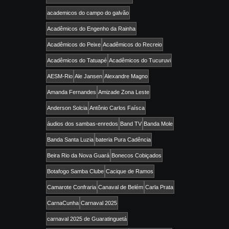
academicos do campo do galvão
Acadêmicos do Engenho da Rainha
Acadêmicos do Peixe
Acadêmicos do Recreio
Acadêmicos do Tatuapé
Acadêmicos do Tucuruvi
AESM-Rio
Ale Jansen
Alexandre Magno
Amanda Fernandes
Amizade Zona Leste
Anderson Solcia
Antônio Carlos Faísca
áudios dos sambas-enredos
Band TV
Banda Mole
Banda Santa Luzia
bateria Pura Cadência
Beira Rio da Nova Guará
Bonecos Cobiçados
Botafogo Samba Clube
Cacique de Ramos
Camarote Confraria
Canaval de Belém
Carla Prata
CarnaCunha
Carnaval 2025
carnaval 2025 de Guaratinguetá