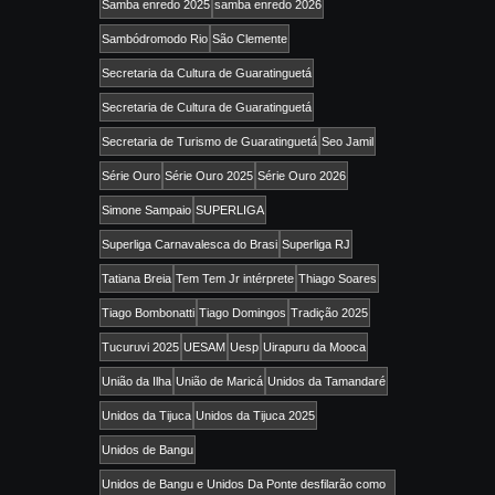
Samba enredo 2025
samba enredo 2026
Sambódromodo Rio
São Clemente
Secretaria da Cultura de Guaratinguetá
Secretaria de Cultura de Guaratinguetá
Secretaria de Turismo de Guaratinguetá
Seo Jamil
Série Ouro
Série Ouro 2025
Série Ouro 2026
Simone Sampaio
SUPERLIGA
Superliga Carnavalesca do Brasi
Superliga RJ
Tatiana Breia
Tem Tem Jr intérprete
Thiago Soares
Tiago Bombonatti
Tiago Domingos
Tradição 2025
Tucuruvi 2025
UESAM
Uesp
Uirapuru da Mooca
União da Ilha
União de Maricá
Unidos da Tamandaré
Unidos da Tijuca
Unidos da Tijuca 2025
Unidos de Bangu
Unidos de Bangu e Unidos Da Ponte desfilarão como