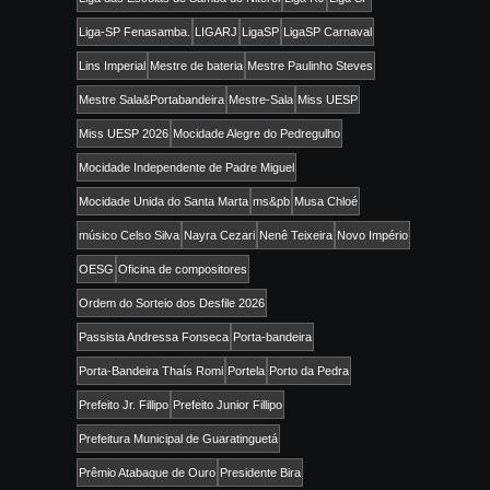
Liga-SP Fenasamba.
LIGARJ
LigaSP
LigaSP Carnaval
Lins Imperial
Mestre de bateria
Mestre Paulinho Steves
Mestre Sala&Portabandeira
Mestre-Sala
Miss UESP
Miss UESP 2026
Mocidade Alegre do Pedregulho
Mocidade Independente de Padre Miguel
Mocidade Unida do Santa Marta
ms&pb
Musa Chloé
músico Celso Silva
Nayra Cezari
Nenê Teixeira
Novo Império
OESG
Oficina de compositores
Ordem do Sorteio dos Desfile 2026
Passista Andressa Fonseca
Porta-bandeira
Porta-Bandeira Thaís Romi
Portela
Porto da Pedra
Prefeito Jr. Fillipo
Prefeito Junior Fillipo
Prefeitura Municipal de Guaratinguetá
Prêmio Atabaque de Ouro
Presidente Bira