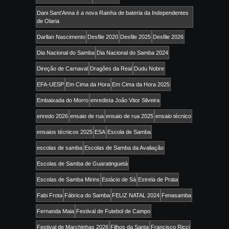
Dani Sant’Anna é a nova Rainha de bateria da Independentes
de Olaria
Darllan Nascimento
Desfile 2020
Desfile 2025
Desfile 2026
Dia Nacional do Samba
Dia Nacional do Samba 2024
Direção de Carnaval
Dragões da Real
Dudu Nobre
EFA-UESP
Em Cima da Hora
Em Cima da Hora 2025
Embaixada do Morro
enredista João Vitor Silveira
enredo 2026
ensaio de rua
ensaio de rua 2025
ensaio técnico
ensaios técnicos 2025
ESA
Escola de Samba
escolas de samba
Escolas de Samba da Avaliação
Escolas de Samba de Guaratinguetá
Escolas de Samba Mirins
Estácio de Sá
Estrela de Prata
Fabi Frota
Fábrica do Samba
FELIZ NATAL 2024
Fenasamba
Fernanda Maia
Festival de Futebol de Campo
Festival de Marchinhas 2026
Filhos da Santa
Francisco Ricci