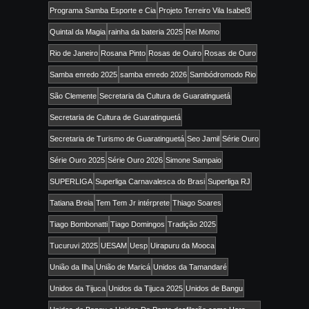
Programa Samba Esporte e Cia
Projeto Terreiro Vila Isabel3
Quintal da Magia
rainha da bateria 2025
Rei Momo
Rio de Janeiro
Rosana Pinto
Rosas de Ouiro
Rosas de Ouro
Samba enredo 2025
samba enredo 2026
Sambódromodo Rio
São Clemente
Secretaria da Cultura de Guaratinguetá
Secretaria de Cultura de Guaratinguetá
Secretaria de Turismo de Guaratinguetá
Seo Jamil
Série Ouro
Série Ouro 2025
Série Ouro 2026
Simone Sampaio
SUPERLIGA
Superliga Carnavalesca do Brasi
Superliga RJ
Tatiana Breia
Tem Tem Jr intérprete
Thiago Soares
Tiago Bombonatti
Tiago Domingos
Tradição 2025
Tucuruvi 2025
UESAM
Uesp
Uirapuru da Mooca
União da Ilha
União de Maricá
Unidos da Tamandaré
Unidos da Tijuca
Unidos da Tijuca 2025
Unidos de Bangu