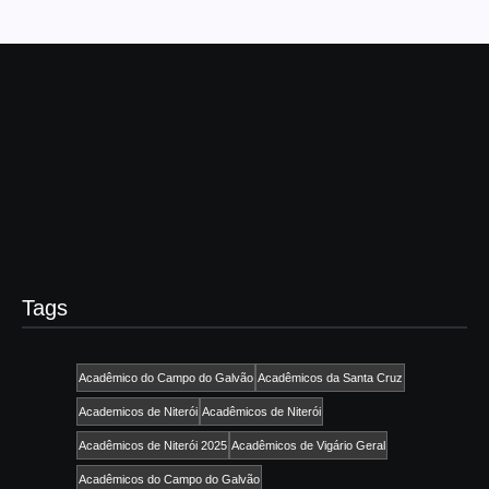
guaratingueta
CARNAVAL DE
GUARATINGUETÁ – DESFILE
2020
09/09/2024
-
No Comments
admin
BONECOS COBIÇADOS Bonecos Cobiçados – Desfile 2020
Read More
Tags
Acadêmico do Campo do Galvão
Acadêmicos da Santa Cruz
Academicos de Niterói
Acadêmicos de Niterói
Acadêmicos de Niterói 2025
Acadêmicos de Vigário Geral
Acadêmicos do Campo do Galvão