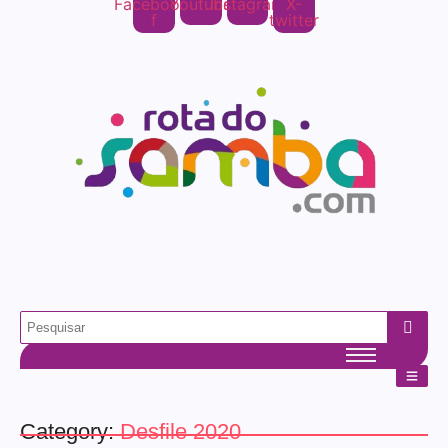
Facebook-
Youtube
Instagram
X-
f
twitter
Category:
Desfile 2020