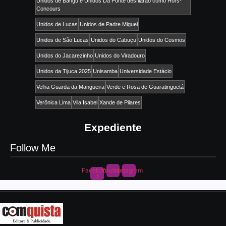
Unidos de Bangu e Unidos Da Ponte desfilarão como Hors-
Concours
Unidos de Lucas
Unidos de Padre Miguel
Unidos de São Lucas
Unidos do Cabuçu
Unidos do Cosmos
Unidos do Jacarezinho
Unidos do Viradouro
Unidos da Tijuca 2025
Unisamba
Universidade Estácio
Velha Guarda da Mangueira
Verde e Rosa de Guaratinguetá
Verônica Lima
Vila Isabel
Xande de Pilares
Expediente
Follow Me
Facebook-
Youtube
Instagram
f