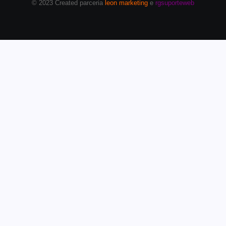
© 2023 Created parceria
leon marketing
e
rgsuporteweb