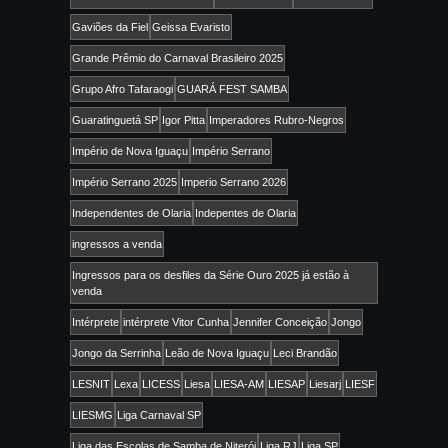
Gaviões da Fiel
Geissa Evaristo
Grande Prêmio do Carnaval Brasileiro 2025
Grupo Afro Tafaraogi
GUARÁ FEST SAMBA
Guaratinguetá SP
Igor Pitta
Imperadores Rubro-Negros
Império de Nova Iguaçu
Império Serrano
Império Serrano 2025
Imperio Serrano 2026
Independentes de Olaria
Indepentes de Olaria
ingressos a venda
Ingressos para os desfiles da Série Ouro 2025 já estão à
venda
Intérprete
intérprete Vitor Cunha
Jennifer Conceição
Jongo
Jongo da Serrinha
Leão de Nova Iguaçu
Leci Brandão
LESNIT
Lexa
LICESS
Liesa
LIESA-AM
LIESAP
Liesarj
LIESF
LIESMG
Liga Carnaval SP
Liga das Escolas de Samba de Niterói
Liga RJ
Liga SP