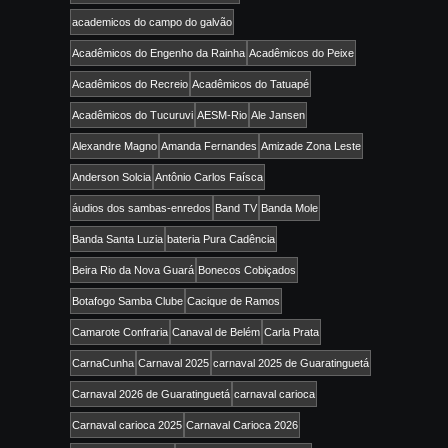
academicos do campo do galvão
Acadêmicos do Engenho da Rainha
Acadêmicos do Peixe
Acadêmicos do Recreio
Acadêmicos do Tatuapé
Acadêmicos do Tucuruvi
AESM-Rio
Ale Jansen
Alexandre Magno
Amanda Fernandes
Amizade Zona Leste
Anderson Solcia
Antônio Carlos Faísca
áudios dos sambas-enredos
Band TV
Banda Mole
Banda Santa Luzia
bateria Pura Cadência
Beira Rio da Nova Guará
Bonecos Cobiçados
Botafogo Samba Clube
Cacique de Ramos
Camarote Confraria
Canaval de Belém
Carla Prata
CarnaCunha
Carnaval 2025
carnaval 2025 de Guaratinguetá
Carnaval 2026 de Guaratinguetá
carnaval carioca
Carnaval carioca 2025
Carnaval Carioca 2026