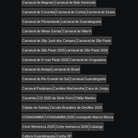
Carnaval de Alegrete
Carnaval de Belo Horizonte
Carnaval de Corumbá
Carnaval de Cunha
Carnaval de Esteio
Carnaval de Florianópolis
carnaval de Guaratinguetá
Carnaval de Minas Gerais
Carnaval de Niterói
Carnaval de São José dos Campos
Carnaval de São Paulo
Carnaval de São Paulo 2025
carnaval de São Paulo 2026
Carnaval de S~sao Paulo 2026
Carnaval de Uruguaiana
Carnaval do Amapá
carnaval do Brasil
Carnaval do Rio Grande do Sul
Carnaval Guaratinguetá
Carnaval Paulistano
Carolina Macharethe
Casa do Jongo
Caxambu
CD 2025 da Série Ouro
Chitão Martins
Cidade do Samba
Circuito Brasileiro de Desfiles 2025
CONASAMBA
CONASAMBA 2026
coreógrafo Marcio Moura
Corte Momesca 2025
Corte momesca 2026
Cubango
Cultura Guaratingueta
Cunha SP