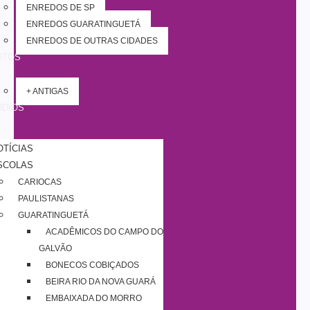
ENREDOS DE SP
ENREDOS GUARATINGUETÁ
ENREDOS DE OUTRAS CIDADES
OTOS
+ ANTIGAS
UDIOS
OTÍCIAS
SCOLAS
CARIOCAS
PAULISTANAS
GUARATINGUETÁ
ACADÊMICOS DO CAMPO DO
GALVÃO
BONECOS COBIÇADOS
BEIRA RIO DA NOVA GUARÁ
EMBAIXADA DO MORRO