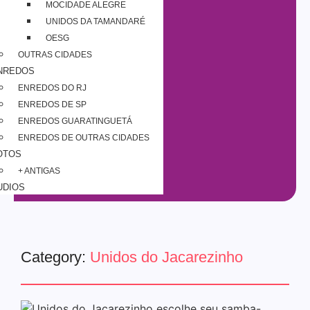
MOCIDADE ALEGRE
UNIDOS DA TAMANDARÉ
OESG
OUTRAS CIDADES
NREDOS
ENREDOS DO RJ
ENREDOS DE SP
ENREDOS GUARATINGUETÁ
ENREDOS DE OUTRAS CIDADES
OTOS
+ ANTIGAS
UDIOS
Category:
Unidos do Jacarezinho