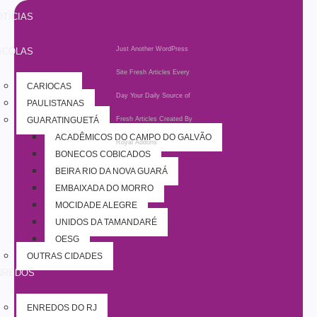
TÍCIAS
Just Another WordPress
SCOLAS
Site
Fresh Articles Every
CARIOCAS
Day
Your Daily Source of
PAULISTANAS
GUARATINGUETÁ
Fresh Articles
Created By
ACADÊMICOS DO CAMPO DO GALVÃO
Royal Addons
BONECOS COBIÇADOS
BEIRA RIO DA NOVA GUARÁ
EMBAIXADA DO MORRO
MOCIDADE ALEGRE
UNIDOS DA TAMANDARÉ
OESG
OUTRAS CIDADES
NREDOS
ENREDOS DO RJ