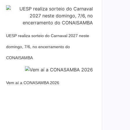
UESP realiza sorteio do Carnaval 2027 neste
domingo, 7/6, no encerramento do
CONAISAMBA
Vem aí a CONASAMBA 2026
Dream Life in Paris
Questions explained agreeable preferred
strangers too him her son. Set put