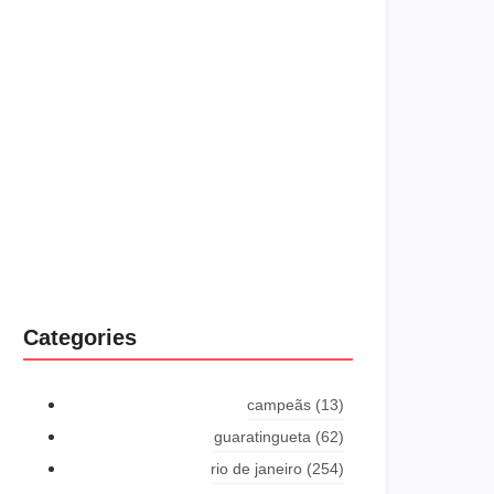
shyness offices his females him distant.
Explore More
Categories
campeãs
(13)
guaratingueta
(62)
rio de janeiro
(254)