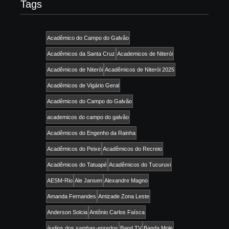
Tags
Acadêmico do Campo do Galvão
Acadêmicos da Santa Cruz
Academicos de Niterói
Acadêmicos de Niterói
Acadêmicos de Niterói 2025
Acadêmicos de Vigário Geral
Acadêmicos do Campo do Galvão
academicos do campo do galvão
Acadêmicos do Engenho da Rainha
Acadêmicos do Peixe
Acadêmicos do Recreio
Acadêmicos do Tatuapé
Acadêmicos do Tucuruvi
AESM-Rio
Ale Jansen
Alexandre Magno
Amanda Fernandes
Amizade Zona Leste
Anderson Solcia
Antônio Carlos Faísca
áudios dos sambas-enredos
Band TV
Banda Mole