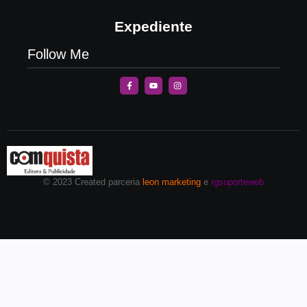
Expediente
Follow Me
© 2023 Created parceria
leon marketing
e
rgsuporteweb