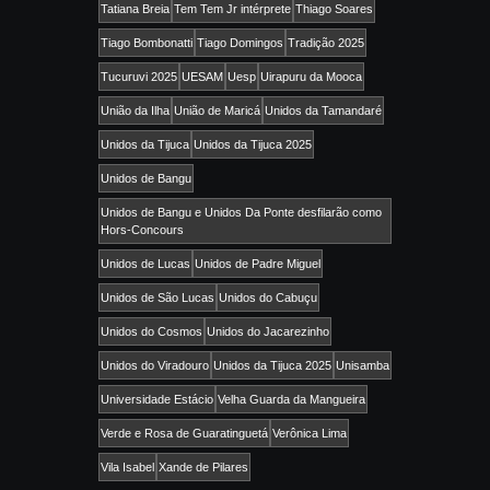
Tatiana Breia
Tem Tem Jr intérprete
Thiago Soares
Tiago Bombonatti
Tiago Domingos
Tradição 2025
Tucuruvi 2025
UESAM
Uesp
Uirapuru da Mooca
União da Ilha
União de Maricá
Unidos da Tamandaré
Unidos da Tijuca
Unidos da Tijuca 2025
Unidos de Bangu
Unidos de Bangu e Unidos Da Ponte desfilarão como
Hors-Concours
Unidos de Lucas
Unidos de Padre Miguel
Unidos de São Lucas
Unidos do Cabuçu
Unidos do Cosmos
Unidos do Jacarezinho
Unidos do Viradouro
Unidos da Tijuca 2025
Unisamba
Universidade Estácio
Velha Guarda da Mangueira
Verde e Rosa de Guaratinguetá
Verônica Lima
Vila Isabel
Xande de Pilares