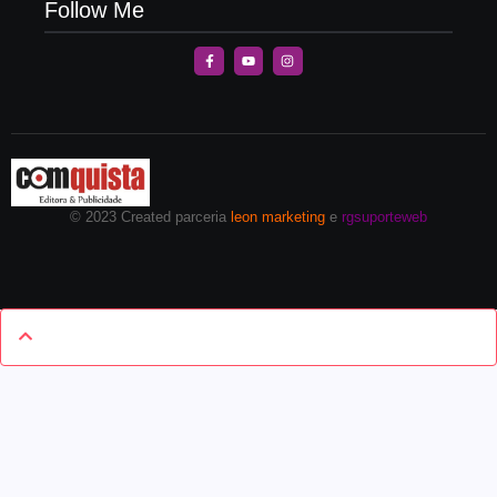
Follow Me
© 2023 Created parceria
leon marketing
e
rgsuporteweb