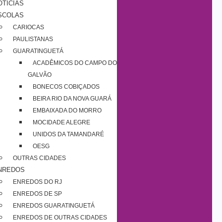
OTÍCIAS
SCOLAS
CARIOCAS
PAULISTANAS
GUARATINGUETÁ
ACADÊMICOS DO CAMPO DO
GALVÃO
BONECOS COBIÇADOS
BEIRA RIO DA NOVA GUARÁ
EMBAIXADA DO MORRO
MOCIDADE ALEGRE
UNIDOS DA TAMANDARÉ
OESG
OUTRAS CIDADES
NREDOS
ENREDOS DO RJ
ENREDOS DE SP
ENREDOS GUARATINGUETÁ
ENREDOS DE OUTRAS CIDADES