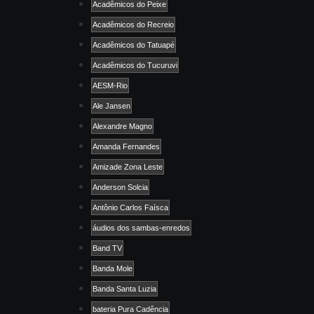
Acadêmicos do Peixe
Acadêmicos do Recreio
Acadêmicos do Tatuapé
Acadêmicos do Tucuruvi
AESM-Rio
Ale Jansen
Alexandre Magno
Amanda Fernandes
Amizade Zona Leste
Anderson Solcia
Antônio Carlos Faísca
áudios dos sambas-enredos
Band TV
Banda Mole
Banda Santa Luzia
bateria Pura Cadência