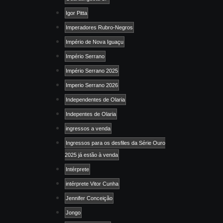
Igor Pitta
Imperadores Rubro-Negros
Império de Nova Iguaçu
Império Serrano
Império Serrano 2025
Imperio Serrano 2026
Independentes de Olaria
Indepentes de Olaria
ingressos a venda
Ingressos para os desfiles da Série Ouro
2025 já estão à venda
Intérprete
intérprete Vitor Cunha
Jennifer Conceição
Jongo