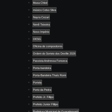
Musa Chloé
músico Celso Silva
Nayra Cezari
Nenê Teixeira
Novo Império
OESG
Oficina de compositores
Ordem do Sorteio dos Desfile 2026
Passista Andressa Fonseca
Porta-bandeira
Porta-Bandeira Thaís Romi
Portela
Porto da Pedra
Prefeito Jr. Fillipo
Prefeito Junior Fillipo
Prefeitura Municipal de Guaratinguetá