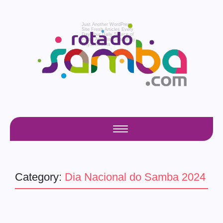
Just Another WordPress
Site
Fresh Articles Every
Day
Your Daily Source of
Fresh Articles
Created By
Royal Addons
Category:
Dia Nacional do Samba 2024