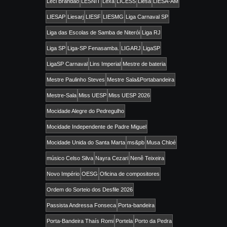
Leci Brandão
LESNIT
Lexa
LICESS
Liesa
LIESA-AM
LIESAP
Liesarj
LIESF
LIESMG
Liga Carnaval SP
Liga das Escolas de Samba de Niterói
Liga RJ
Liga SP
Liga-SP Fenasamba.
LIGARJ
LigaSP
LigaSP Carnaval
Lins Imperial
Mestre de bateria
Mestre Paulinho Steves
Mestre Sala&Portabandeira
Mestre-Sala
Miss UESP
Miss UESP 2026
Mocidade Alegre do Pedregulho
Mocidade Independente de Padre Miguel
Mocidade Unida do Santa Marta
ms&pb
Musa Chloé
músico Celso Silva
Nayra Cezari
Nenê Teixeira
Novo Império
OESG
Oficina de compositores
Ordem do Sorteio dos Desfile 2026
Passista Andressa Fonseca
Porta-bandeira
Porta-Bandeira Thaís Romi
Portela
Porto da Pedra