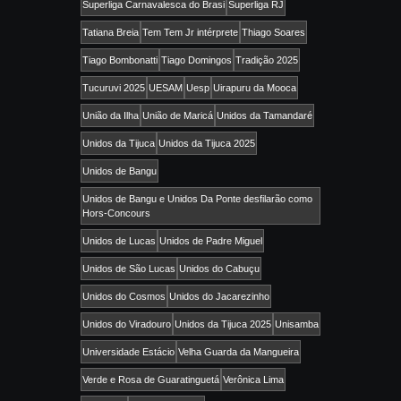
Superliga Carnavalesca do Brasi
Superliga RJ
Tatiana Breia
Tem Tem Jr intérprete
Thiago Soares
Tiago Bombonatti
Tiago Domingos
Tradição 2025
Tucuruvi 2025
UESAM
Uesp
Uirapuru da Mooca
União da Ilha
União de Maricá
Unidos da Tamandaré
Unidos da Tijuca
Unidos da Tijuca 2025
Unidos de Bangu
Unidos de Bangu e Unidos Da Ponte desfilarão como
Hors-Concours
Unidos de Lucas
Unidos de Padre Miguel
Unidos de São Lucas
Unidos do Cabuçu
Unidos do Cosmos
Unidos do Jacarezinho
Unidos do Viradouro
Unidos da Tijuca 2025
Unisamba
Universidade Estácio
Velha Guarda da Mangueira
Verde e Rosa de Guaratinguetá
Verônica Lima