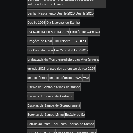
Independentes de Olaria
Darllan Nascimento
Desfile 2020
Desfile 2025
Desfile 2026
Dia Nacional do Samba
Dia Nacional do Samba 2024
Direção de Carnaval
Dragões da Real
Dudu Nobre
EFA-UESP
Em Cima da Hora
Em Cima da Hora 2025
Embaixada do Morro
enredista João Vitor Silveira
enredo 2026
ensaio de rua
ensaio de rua 2025
ensaio técnico
ensaios técnicos 2025
ESA
Escola de Samba
escolas de samba
Escolas de Samba da Avaliação
Escolas de Samba de Guaratinguetá
Escolas de Samba Mirins
Estácio de Sá
Estrela de Prata
Fabi Frota
Fábrica do Samba