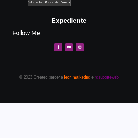
Vila Isabel
Xande de Pilares
Expediente
Follow Me
© 2023 Created parceria
leon marketing
e
rgsuporteweb