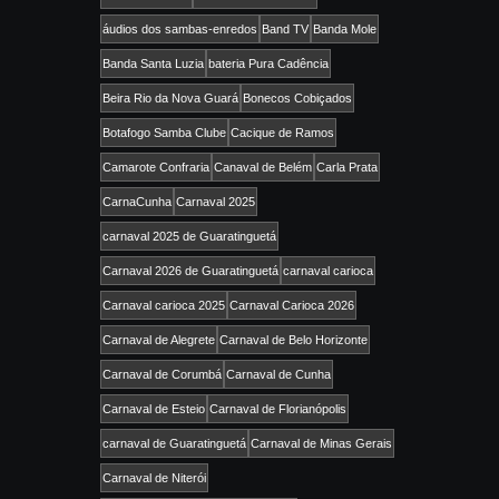
áudios dos sambas-enredos
Band TV
Banda Mole
Banda Santa Luzia
bateria Pura Cadência
Beira Rio da Nova Guará
Bonecos Cobiçados
Botafogo Samba Clube
Cacique de Ramos
Camarote Confraria
Canaval de Belém
Carla Prata
CarnaCunha
Carnaval 2025
carnaval 2025 de Guaratinguetá
Carnaval 2026 de Guaratinguetá
carnaval carioca
Carnaval carioca 2025
Carnaval Carioca 2026
Carnaval de Alegrete
Carnaval de Belo Horizonte
Carnaval de Corumbá
Carnaval de Cunha
Carnaval de Esteio
Carnaval de Florianópolis
carnaval de Guaratinguetá
Carnaval de Minas Gerais
Carnaval de Niterói