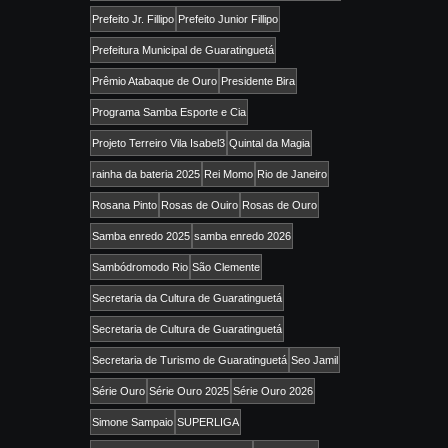
Prefeito Jr. Fillipo
Prefeito Junior Fillipo
Prefeitura Municipal de Guaratinguetá
Prêmio Atabaque de Ouro
Presidente Bira
Programa Samba Esporte e Cia
Projeto Terreiro Vila Isabel3
Quintal da Magia
rainha da bateria 2025
Rei Momo
Rio de Janeiro
Rosana Pinto
Rosas de Ouiro
Rosas de Ouro
Samba enredo 2025
samba enredo 2026
Sambódromodo Rio
São Clemente
Secretaria da Cultura de Guaratinguetá
Secretaria de Cultura de Guaratinguetá
Secretaria de Turismo de Guaratinguetá
Seo Jamil
Série Ouro
Série Ouro 2025
Série Ouro 2026
Simone Sampaio
SUPERLIGA