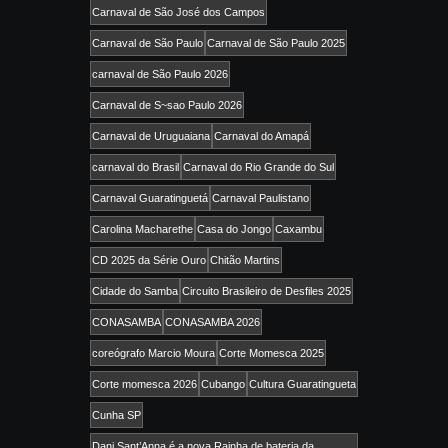
Carnaval de São José dos Campos
Carnaval de São Paulo
Carnaval de São Paulo 2025
carnaval de São Paulo 2026
Carnaval de S~sao Paulo 2026
Carnaval de Uruguaiana
Carnaval do Amapá
carnaval do Brasil
Carnaval do Rio Grande do Sul
Carnaval Guaratinguetá
Carnaval Paulistano
Carolina Macharethe
Casa do Jongo
Caxambu
CD 2025 da Série Ouro
Chitão Martins
Cidade do Samba
Circuito Brasileiro de Desfiles 2025
CONASAMBA
CONASAMBA 2026
coreógrafo Marcio Moura
Corte Momesca 2025
Corte momesca 2026
Cubango
Cultura Guaratingueta
Cunha SP
Dani Sant’Anna é a nova Rainha de bateria da