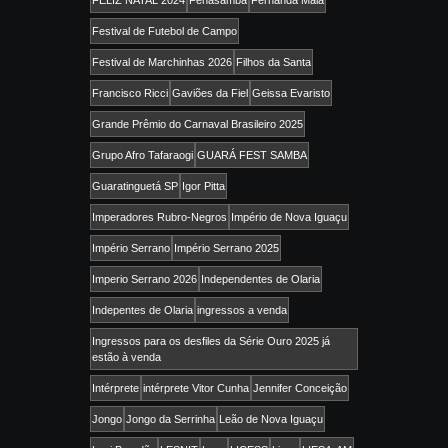
FELIZ NATAL 2024
Fenasamba
Fernanda Maia
Festival de Futebol de Campo
Festival de Marchinhas 2026
Filhos da Santa
Francisco Ricci
Gaviões da Fiel
Geissa Evaristo
Grande Prêmio do Carnaval Brasileiro 2025
Grupo Afro Tafaraogi
GUARÁ FEST SAMBA
Guaratinguetá SP
Igor Pitta
Imperadores Rubro-Negros
Império de Nova Iguaçu
Império Serrano
Império Serrano 2025
Imperio Serrano 2026
Independentes de Olaria
Indepentes de Olaria
ingressos a venda
Ingressos para os desfiles da Série Ouro 2025 já
estão à venda
Intérprete
intérprete Vitor Cunha
Jennifer Conceição
Jongo
Jongo da Serrinha
Leão de Nova Iguaçu