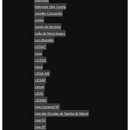
intérprete Vitor Cunha
Jennifer Conceição
Jongo
Jongo da Serrinha
Leão de Nova Iguaçu
Leci Brandão
LESNIT
Lexa
LICESS
Liesa
LIESA-AM
LIESAP
Liesarj
LIESF
LIESMG
Liga Carnaval SP
Liga das Escolas de Samba de Niterói
Liga RJ
Liga SP