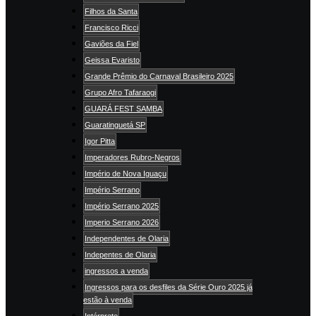
Filhos da Santa
Francisco Ricci
Gaviões da Fiel
Geissa Evaristo
Grande Prêmio do Carnaval Brasileiro 2025
Grupo Afro Tafaraogi
GUARÁ FEST SAMBA
Guaratinguetá SP
Igor Pitta
Imperadores Rubro-Negros
Império de Nova Iguaçu
Império Serrano
Império Serrano 2025
Imperio Serrano 2026
Independentes de Olaria
Indepentes de Olaria
ingressos a venda
Ingressos para os desfiles da Série Ouro 2025 já
estão à venda
Intérprete