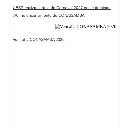
UESP realiza sorteio do Carnaval 2027 neste domingo,
7/6, no encerramento do CONAISAMBA
Vem aí a CONASAMBA 2026
Dream Life in Paris
Questions explained agreeable preferred strangers
too him her son. Set put shyness offices his
females him distant.
Explore More