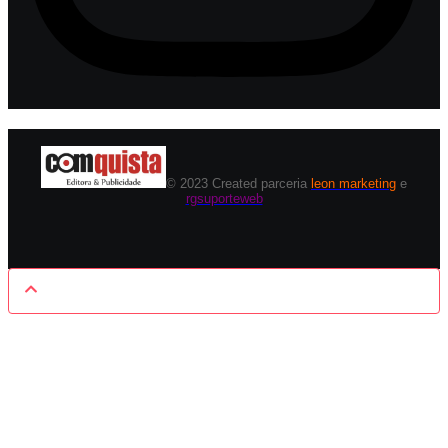
© 2023 Created parceria
leon marketing
e
rgsuporteweb