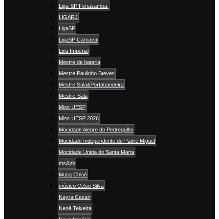
Liga-SP Fenasamba.
LIGARJ
LigaSP
LigaSP Carnaval
Lins Imperial
Mestre de bateria
Mestre Paulinho Steves
Mestre Sala&Portabandeira
Mestre-Sala
Miss UESP
Miss UESP 2026
Mocidade Alegre do Pedregulho
Mocidade Independente de Padre Miguel
Mocidade Unida do Santa Marta
ms&pb
Musa Chloé
músico Celso Silva
Nayra Cezari
Nenê Teixeira