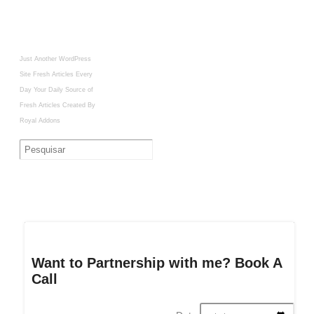
Just Another WordPress
Site
Fresh Articles Every
Day
Your Daily Source of
Fresh Articles
Created By
Royal Addons
Want to Partnership with me? Book A
Call