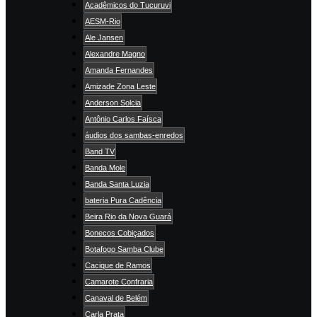
Acadêmicos do Tucuruvi
AESM-Rio
Ale Jansen
Alexandre Magno
Amanda Fernandes
Amizade Zona Leste
Anderson Solcia
Antônio Carlos Faísca
áudios dos sambas-enredos
Band TV
Banda Mole
Banda Santa Luzia
bateria Pura Cadência
Beira Rio da Nova Guará
Bonecos Cobiçados
Botafogo Samba Clube
Cacique de Ramos
Camarote Confraria
Canaval de Belém
Carla Prata