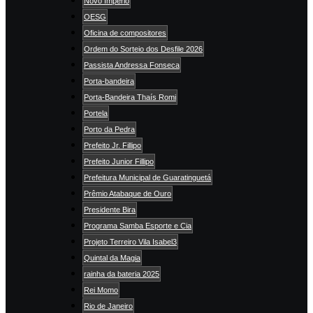
Novo Império
OESG
Oficina de compositores
Ordem do Sorteio dos Desfile 2026
Passista Andressa Fonseca
Porta-bandeira
Porta-Bandeira Thaís Romi
Portela
Porto da Pedra
Prefeito Jr. Fillipo
Prefeito Junior Fillipo
Prefeitura Municipal de Guaratinguetá
Prêmio Atabaque de Ouro
Presidente Bira
Programa Samba Esporte e Cia
Projeto Terreiro Vila Isabel3
Quintal da Magia
rainha da bateria 2025
Rei Momo
Rio de Janeiro