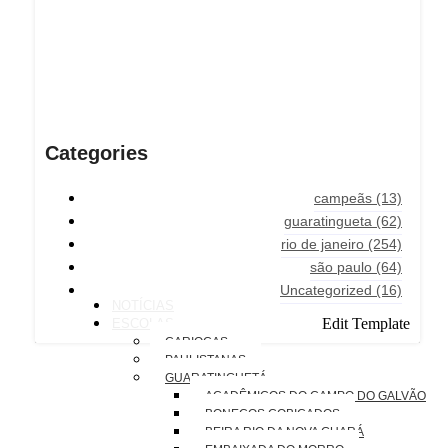
Categories
campeãs
(13)
guaratingueta
(62)
rio de janeiro
(254)
são paulo
(64)
Uncategorized
(16)
NOTÍCIAS
Edit Template
ESCOLAS
CARIOCAS
PAULISTANAS
GUARATINGUETÁ
ACADÊMICOS DO CAMPO DO GALVÃO
BONECOS COBIÇADOS
BEIRA RIO DA NOVA GUARÁ