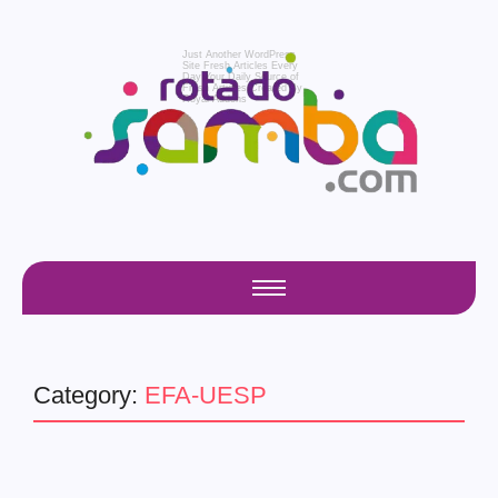
Just Another WordPress
Site
Fresh Articles Every
Day
Your Daily Source of
Fresh Articles
Created By
Royal Addons
Category:
EFA-UESP