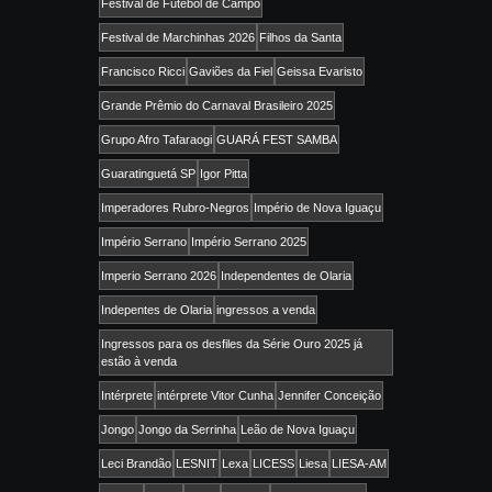
Festival de Futebol de Campo
Festival de Marchinhas 2026
Filhos da Santa
Francisco Ricci
Gaviões da Fiel
Geissa Evaristo
Grande Prêmio do Carnaval Brasileiro 2025
Grupo Afro Tafaraogi
GUARÁ FEST SAMBA
Guaratinguetá SP
Igor Pitta
Imperadores Rubro-Negros
Império de Nova Iguaçu
Império Serrano
Império Serrano 2025
Imperio Serrano 2026
Independentes de Olaria
Indepentes de Olaria
ingressos a venda
Ingressos para os desfiles da Série Ouro 2025 já
estão à venda
Intérprete
intérprete Vitor Cunha
Jennifer Conceição
Jongo
Jongo da Serrinha
Leão de Nova Iguaçu
Leci Brandão
LESNIT
Lexa
LICESS
Liesa
LIESA-AM