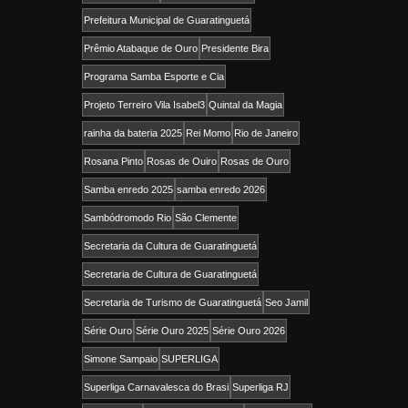
Prefeitura Municipal de Guaratinguetá
Prêmio Atabaque de Ouro
Presidente Bira
Programa Samba Esporte e Cia
Projeto Terreiro Vila Isabel3
Quintal da Magia
rainha da bateria 2025
Rei Momo
Rio de Janeiro
Rosana Pinto
Rosas de Ouiro
Rosas de Ouro
Samba enredo 2025
samba enredo 2026
Sambódromodo Rio
São Clemente
Secretaria da Cultura de Guaratinguetá
Secretaria de Cultura de Guaratinguetá
Secretaria de Turismo de Guaratinguetá
Seo Jamil
Série Ouro
Série Ouro 2025
Série Ouro 2026
Simone Sampaio
SUPERLIGA
Superliga Carnavalesca do Brasi
Superliga RJ