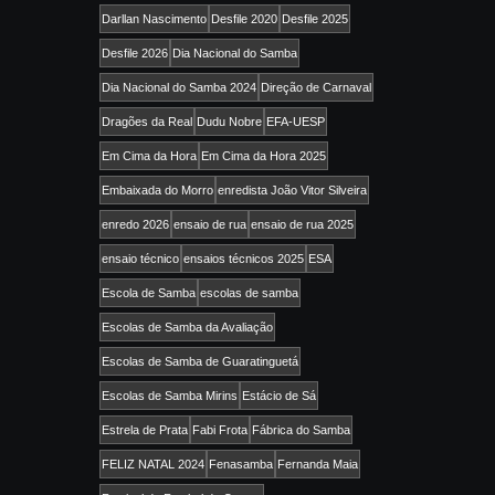
Darllan Nascimento
Desfile 2020
Desfile 2025
Desfile 2026
Dia Nacional do Samba
Dia Nacional do Samba 2024
Direção de Carnaval
Dragões da Real
Dudu Nobre
EFA-UESP
Em Cima da Hora
Em Cima da Hora 2025
Embaixada do Morro
enredista João Vitor Silveira
enredo 2026
ensaio de rua
ensaio de rua 2025
ensaio técnico
ensaios técnicos 2025
ESA
Escola de Samba
escolas de samba
Escolas de Samba da Avaliação
Escolas de Samba de Guaratinguetá
Escolas de Samba Mirins
Estácio de Sá
Estrela de Prata
Fabi Frota
Fábrica do Samba
FELIZ NATAL 2024
Fenasamba
Fernanda Maia