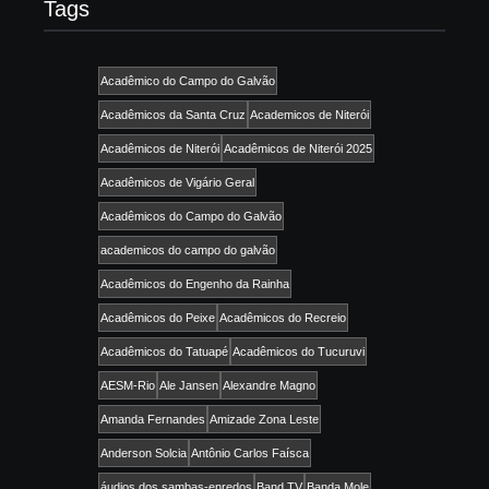
Tags
Acadêmico do Campo do Galvão
Acadêmicos da Santa Cruz
Academicos de Niterói
Acadêmicos de Niterói
Acadêmicos de Niterói 2025
Acadêmicos de Vigário Geral
Acadêmicos do Campo do Galvão
academicos do campo do galvão
Acadêmicos do Engenho da Rainha
Acadêmicos do Peixe
Acadêmicos do Recreio
Acadêmicos do Tatuapé
Acadêmicos do Tucuruvi
AESM-Rio
Ale Jansen
Alexandre Magno
Amanda Fernandes
Amizade Zona Leste
Anderson Solcia
Antônio Carlos Faísca
áudios dos sambas-enredos
Band TV
Banda Mole