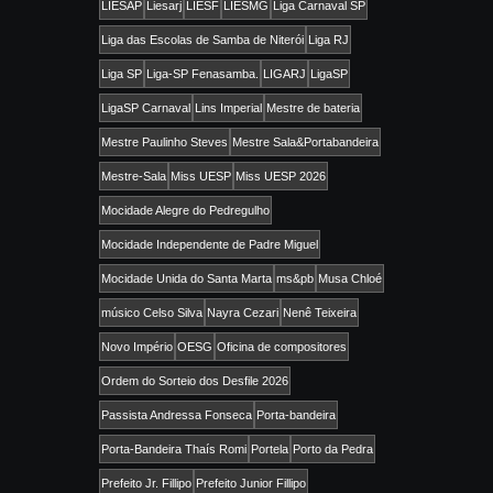
LIESAP
Liesarj
LIESF
LIESMG
Liga Carnaval SP
Liga das Escolas de Samba de Niterói
Liga RJ
Liga SP
Liga-SP Fenasamba.
LIGARJ
LigaSP
LigaSP Carnaval
Lins Imperial
Mestre de bateria
Mestre Paulinho Steves
Mestre Sala&Portabandeira
Mestre-Sala
Miss UESP
Miss UESP 2026
Mocidade Alegre do Pedregulho
Mocidade Independente de Padre Miguel
Mocidade Unida do Santa Marta
ms&pb
Musa Chloé
músico Celso Silva
Nayra Cezari
Nenê Teixeira
Novo Império
OESG
Oficina de compositores
Ordem do Sorteio dos Desfile 2026
Passista Andressa Fonseca
Porta-bandeira
Porta-Bandeira Thaís Romi
Portela
Porto da Pedra
Prefeito Jr. Fillipo
Prefeito Junior Fillipo