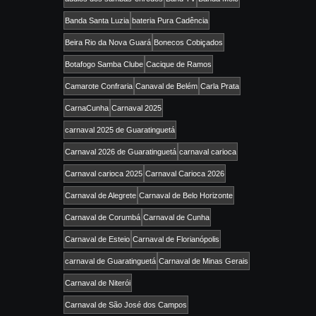
Banda Santa Luzia
bateria Pura Cadência
Beira Rio da Nova Guará
Bonecos Cobiçados
Botafogo Samba Clube
Cacique de Ramos
Camarote Confraria
Canaval de Belém
Carla Prata
CarnaCunha
Carnaval 2025
carnaval 2025 de Guaratinguetá
Carnaval 2026 de Guaratinguetá
carnaval carioca
Carnaval carioca 2025
Carnaval Carioca 2026
Carnaval de Alegrete
Carnaval de Belo Horizonte
Carnaval de Corumbá
Carnaval de Cunha
Carnaval de Esteio
Carnaval de Florianópolis
carnaval de Guaratinguetá
Carnaval de Minas Gerais
Carnaval de Niterói
Carnaval de São José dos Campos