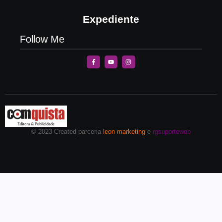
Expediente
Follow Me
© 2023 Created parceria
leon marketing
e
rgsuporteweb