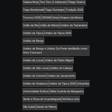
Tatiana Breia
Tem Tem Jr intérprete
Thiago Soares
Tiago Bombonatti
Tiago Domingos
Tradição 2025
Tucuruvi 2025
UESAM
Uesp
Uirapuru da Mooca
União da Ilha
União de Maricá
Unidos da Tamandaré
Unidos da Tijuca
Unidos da Tijuca 2025
Unidos de Bangu
Unidos de Bangu e Unidos Da Ponte desfilarão como
Hors-Concours
Unidos de Lucas
Unidos de Padre Miguel
Unidos de São Lucas
Unidos do Cabuçu
Unidos do Cosmos
Unidos do Jacarezinho
Unidos do Viradouro
Unidos da Tijuca 2025
Unisamba
Universidade Estácio
Velha Guarda da Mangueira
Verde e Rosa de Guaratinguetá
Verônica Lima
Vila Isabel
Xande de Pilares