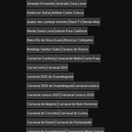
Amanda Fernandes
Amizade Zona Leste
Anderson Solcia
Antônio Carlos Faísca
áudios dos sambas-enredos
Band TV
Banda Mole
Banda Santa Luzia
bateria Pura Cadência
Beira Rio da Nova Guará
Bonecos Cobiçados
Botafogo Samba Clube
Cacique de Ramos
Camarote Confraria
Canaval de Belém
Carla Prata
CarnaCunha
Carnaval 2025
carnaval 2025 de Guaratinguetá
Carnaval 2026 de Guaratinguetá
carnaval carioca
Carnaval carioca 2025
Carnaval Carioca 2026
Carnaval de Alegrete
Carnaval de Belo Horizonte
Carnaval de Corumbá
Carnaval de Cunha
Carnaval de Esteio
Carnaval de Florianópolis
carnaval de Guaratinguetá
Carnaval de Minas Gerais