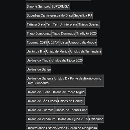
Simone Sampaio
SUPERLIGA
Superliga Carnavalesca do Brasi
Superliga RJ
Tatiana Breia
Tem Tem Jr intérprete
Thiago Soares
Tiago Bombonatti
Tiago Domingos
Tradição 2025
Tucuruvi 2025
UESAM
Uesp
Uirapuru da Mooca
União da Ilha
União de Maricá
Unidos da Tamandaré
Unidos da Tijuca
Unidos da Tijuca 2025
Unidos de Bangu
Unidos de Bangu e Unidos Da Ponte desfilarão como
Hors-Concours
Unidos de Lucas
Unidos de Padre Miguel
Unidos de São Lucas
Unidos do Cabuçu
Unidos do Cosmos
Unidos do Jacarezinho
Unidos do Viradouro
Unidos da Tijuca 2025
Unisamba
Universidade Estácio
Velha Guarda da Mangueira