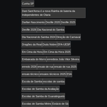
Cunha SP
Dani Sant’Anna é a nova Rainha de bateria da
Independentes de Olaria
Darllan Nascimento
Desfile 2020
Desfile 2025
Desfile 2026
Dia Nacional do Samba
Dia Nacional do Samba 2024
Direção de Carnaval
Dragões da Real
Dudu Nobre
EFA-UESP
Em Cima da Hora
Em Cima da Hora 2025
Embaixada do Morro
enredista João Vitor Silveira
enredo 2026
ensaio de rua
ensaio de rua 2025
ensaio técnico
ensaios técnicos 2025
ESA
Escola de Samba
escolas de samba
Escolas de Samba da Avaliação
Escolas de Samba de Guaratinguetá
Escolas de Samba Mirins
Estácio de Sá