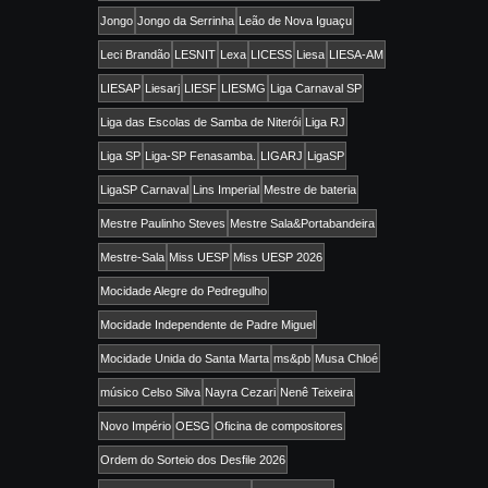
Jongo
Jongo da Serrinha
Leão de Nova Iguaçu
Leci Brandão
LESNIT
Lexa
LICESS
Liesa
LIESA-AM
LIESAP
Liesarj
LIESF
LIESMG
Liga Carnaval SP
Liga das Escolas de Samba de Niterói
Liga RJ
Liga SP
Liga-SP Fenasamba.
LIGARJ
LigaSP
LigaSP Carnaval
Lins Imperial
Mestre de bateria
Mestre Paulinho Steves
Mestre Sala&Portabandeira
Mestre-Sala
Miss UESP
Miss UESP 2026
Mocidade Alegre do Pedregulho
Mocidade Independente de Padre Miguel
Mocidade Unida do Santa Marta
ms&pb
Musa Chloé
músico Celso Silva
Nayra Cezari
Nenê Teixeira
Novo Império
OESG
Oficina de compositores
Ordem do Sorteio dos Desfile 2026