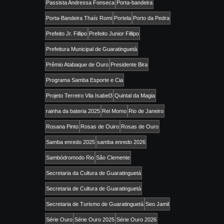
Passista Andressa Fonseca
Porta-bandeira
Porta-Bandeira Thaís Romi
Portela
Porto da Pedra
Prefeito Jr. Fillipo
Prefeito Junior Fillipo
Prefeitura Municipal de Guaratinguetá
Prêmio Atabaque de Ouro
Presidente Bira
Programa Samba Esporte e Cia
Projeto Terreiro Vila Isabel3
Quintal da Magia
rainha da bateria 2025
Rei Momo
Rio de Janeiro
Rosana Pinto
Rosas de Ouiro
Rosas de Ouro
Samba enredo 2025
samba enredo 2026
Sambódromodo Rio
São Clemente
Secretaria da Cultura de Guaratinguetá
Secretaria de Cultura de Guaratinguetá
Secretaria de Turismo de Guaratinguetá
Seo Jamil
Série Ouro
Série Ouro 2025
Série Ouro 2026