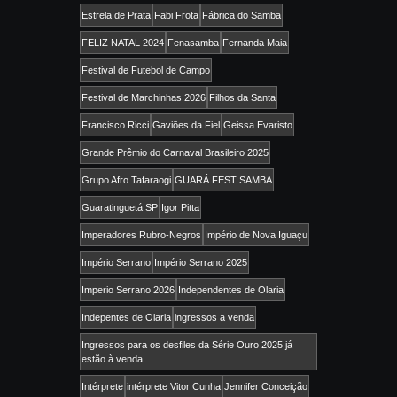
Estrela de Prata
Fabi Frota
Fábrica do Samba
FELIZ NATAL 2024
Fenasamba
Fernanda Maia
Festival de Futebol de Campo
Festival de Marchinhas 2026
Filhos da Santa
Francisco Ricci
Gaviões da Fiel
Geissa Evaristo
Grande Prêmio do Carnaval Brasileiro 2025
Grupo Afro Tafaraogi
GUARÁ FEST SAMBA
Guaratinguetá SP
Igor Pitta
Imperadores Rubro-Negros
Império de Nova Iguaçu
Império Serrano
Império Serrano 2025
Imperio Serrano 2026
Independentes de Olaria
Indepentes de Olaria
ingressos a venda
Ingressos para os desfiles da Série Ouro 2025 já
estão à venda
Intérprete
intérprete Vitor Cunha
Jennifer Conceição