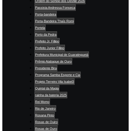
Ordem do Sorteio dos Desfile 2026
Passista Andressa Fonseca
Porta-bandeira
Porta-Bandeira Thaís Romi
Portela
Porto da Pedra
Prefeito Jr. Fillipo
Prefeito Junior Fillipo
Prefeitura Municipal de Guaratinguetá
Prêmio Atabaque de Ouro
Presidente Bira
Programa Samba Esporte e Cia
Projeto Terreiro Vila Isabel3
Quintal da Magia
rainha da bateria 2025
Rei Momo
Rio de Janeiro
Rosana Pinto
Rosas de Ouiro
Rosas de Ouro