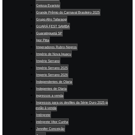
Geissa Evaristo
Grande Prêmio do Carnaval Brasileiro 2025
Grupo Afro Tafaraogi
GUARÁ FEST SAMBA
Guaratinguetá SP
Igor Pitta
Imperadores Rubro-Negros
Império de Nova Iguaçu
Império Serrano
Império Serrano 2025
Imperio Serrano 2026
Independentes de Olaria
Indepentes de Olaria
ingressos a venda
Ingressos para os desfiles da Série Ouro 2025 já
estão à venda
Intérprete
intérprete Vitor Cunha
Jennifer Conceição