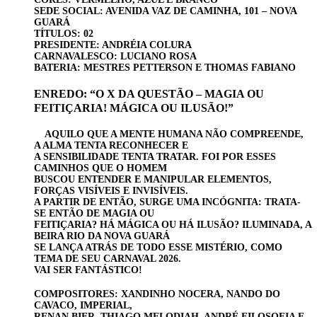
SEDE SOCIAL: AVENIDA VAZ DE CAMINHA, 101 – NOVA
GUARÁ
TÍTULOS: 02
PRESIDENTE: ANDRÉIA COLURA
CARNAVALESCO: LUCIANO ROSA
BATERIA: MESTRES PETTERSON E THOMAS FABIANO
ENREDO: “O X DA QUESTÃO – MAGIA OU
FEITIÇARIA! MÁGICA OU ILUSÃO!”
AQUILO QUE A MENTE HUMANA NÃO COMPREENDE,
A ALMA TENTA RECONHECER E
A SENSIBILIDADE TENTA TRATAR. FOI POR ESSES
CAMINHOS QUE O HOMEM
BUSCOU ENTENDER E MANIPULAR ELEMENTOS,
FORÇAS VISÍVEIS E INVISÍVEIS.
A PARTIR DE ENTÃO, SURGE UMA INCÓGNITA: TRATA-
SE ENTÃO DE MAGIA OU
FEITIÇARIA? HÁ MÁGICA OU HÁ ILUSÃO? ILUMINADA, A
BEIRA RIO DA NOVA GUARÁ
SE LANÇA ATRÁS DE TODO ESSE MISTÉRIO, COMO
TEMA DE SEU CARNAVAL 2026.
VAI SER FANTÁSTICO!
COMPOSITORES: XANDINHO NOCERA, NANDO DO
CAVACO, IMPERIAL,
RENAN BIER, THIAGO MELODIAH, ANDRÉ FILOSOFIA E