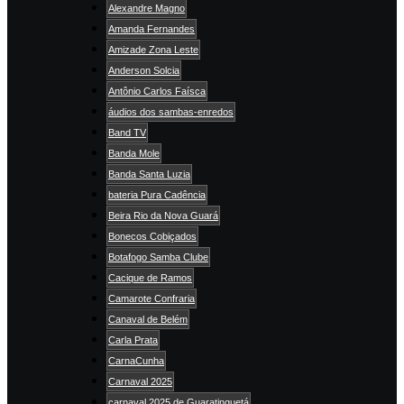
Alexandre Magno
Amanda Fernandes
Amizade Zona Leste
Anderson Solcia
Antônio Carlos Faísca
áudios dos sambas-enredos
Band TV
Banda Mole
Banda Santa Luzia
bateria Pura Cadência
Beira Rio da Nova Guará
Bonecos Cobiçados
Botafogo Samba Clube
Cacique de Ramos
Camarote Confraria
Canaval de Belém
Carla Prata
CarnaCunha
Carnaval 2025
carnaval 2025 de Guaratinguetá