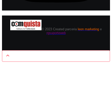
© 2023 Created parceria
leon marketing
e
rgsuporteweb