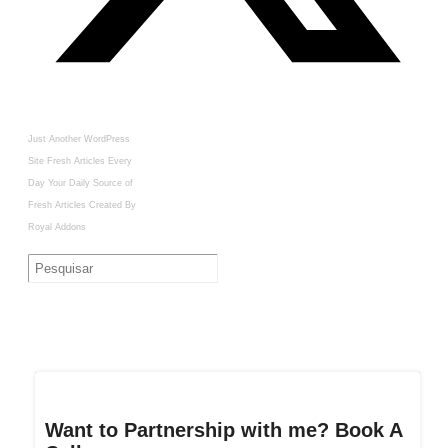
Just Another WordPress
Site
Fresh Articles Every
Day
Your Daily Source of
Fresh Articles
Created By
Royal Addons
Want to Partnership with me? Book A