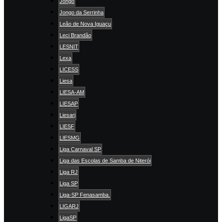
Jongo
Jongo da Serrinha
Leão de Nova Iguaçu
Leci Brandão
LESNIT
Lexa
LICESS
Liesa
LIESA-AM
LIESAP
Liesarj
LIESF
LIESMG
Liga Carnaval SP
Liga das Escolas de Samba de Niterói
Liga RJ
Liga SP
Liga-SP Fenasamba.
LIGARJ
LigaSP