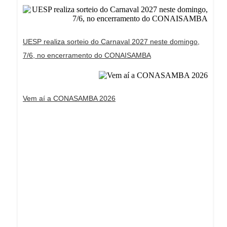
UESP realiza sorteio do Carnaval 2027 neste domingo,
7/6, no encerramento do CONAISAMBA
Vem aí a CONASAMBA 2026
Dream Life in Paris
Questions explained agreeable preferred strangers
too him her son. Set put shyness offices his
females him distant.
Explore More