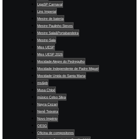
LigaSP Carnaval
Lins Imperial
Mestre de bateria
Mestre Paulinho Steves
Mestre Sala&Portabandeira
Mestre-Sala
Miss UESP
Miss UESP 2026
Mocidade Alegre do Pedregulho
Mocidade Independente de Padre Miguel
Mocidade Unida do Santa Marta
ms&pb
Musa Chloé
músico Celso Silva
Nayra Cezari
Nenê Teixeira
Novo Império
OESG
Oficina de compositores