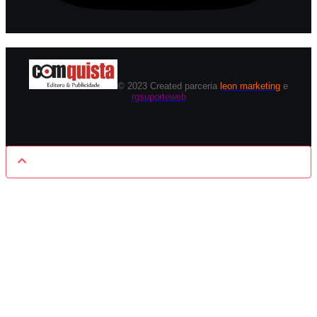
© 2023 Created parceria
leon marketing
e
rgsuporteweb