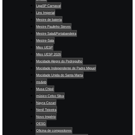
LigaSP Carnaval
Lins Imperial
Mestre de bateria
Mestre Paulinho Steves
Mestre Sala&Portabandeira
Mestre-Sala
Miss UESP
Miss UESP 2026
Mocidade Alegre do Pedregulho
Mocidade Independente de Padre Miguel
Mocidade Unida do Santa Marta
ms&pb
Musa Chloé
músico Celso Silva
Nayra Cezari
Nenê Teixeira
Novo Império
OESG
Oficina de compositores