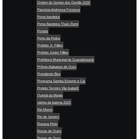
Ordem do Sorteio dos Desfile 2026
Passista Andressa Fonseca
Porta-bandeira
Porta-Bandeira Thaís Romi
Portela
Porto da Pedra
Prefeito Jr. Fillipo
Prefeito Junior Fillipo
Prefeitura Municipal de Guaratinguetá
Prêmio Atabaque de Ouro
Presidente Bira
Programa Samba Esporte e Cia
Projeto Terreiro Vila Isabel3
Quintal da Magia
rainha da bateria 2025
Rei Momo
Rio de Janeiro
Rosana Pinto
Rosas de Ouiro
Rosas de Ouro