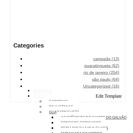
Categories
campeãs
(13)
guaratingueta
(62)
rio de janeiro
(254)
são paulo
(64)
Uncategorized
(16)
NOTÍCIAS
Edit Template
ESCOLAS
CARIOCAS
PAULISTANAS
GUARATINGUETÁ
ACADÊMICOS DO CAMPO DO GALVÃO
BONECOS COBIÇADOS
BEIRA RIO DA NOVA GUARÁ