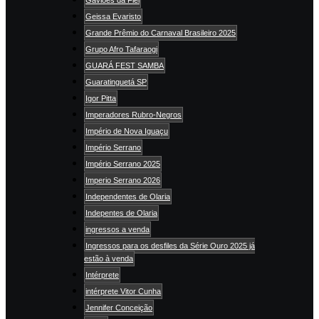
Geissa Evaristo
Grande Prêmio do Carnaval Brasileiro 2025
Grupo Afro Tafaraogi
GUARÁ FEST SAMBA
Guaratinguetá SP
Igor Pitta
Imperadores Rubro-Negros
Império de Nova Iguaçu
Império Serrano
Império Serrano 2025
Imperio Serrano 2026
Independentes de Olaria
Indepentes de Olaria
ingressos a venda
Ingressos para os desfiles da Série Ouro 2025 já
estão à venda
Intérprete
intérprete Vitor Cunha
Jennifer Conceição