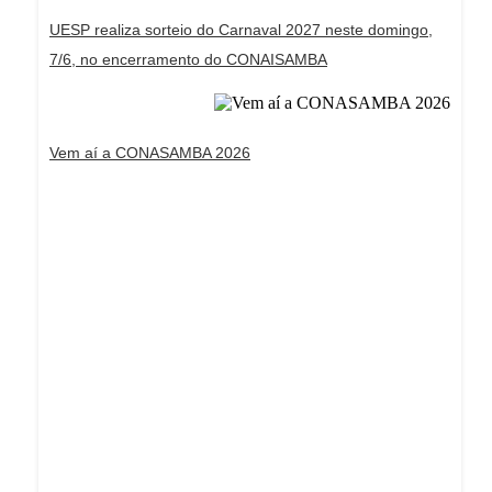
UESP realiza sorteio do Carnaval 2027 neste domingo,
7/6, no encerramento do CONAISAMBA
Vem aí a CONASAMBA 2026
Dream Life in Paris
Questions explained agreeable preferred strangers
too him her son. Set put shyness offices his
females him distant.
Explore More