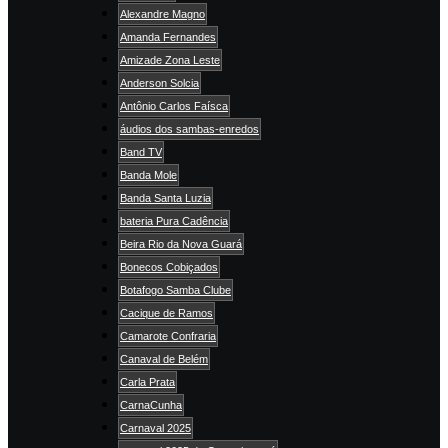
Alexandre Magno
Amanda Fernandes
Amizade Zona Leste
Anderson Solcia
Antônio Carlos Faísca
áudios dos sambas-enredos
Band TV
Banda Mole
Banda Santa Luzia
bateria Pura Cadência
Beira Rio da Nova Guará
Bonecos Cobiçados
Botafogo Samba Clube
Cacique de Ramos
Camarote Confraria
Canaval de Belém
Carla Prata
CarnaCunha
Carnaval 2025