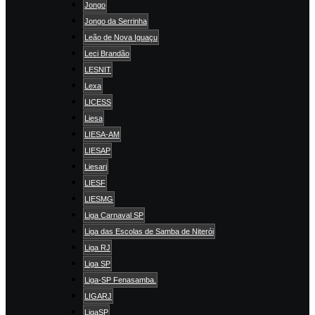
Jongo
Jongo da Serrinha
Leão de Nova Iguaçu
Leci Brandão
LESNIT
Lexa
LICESS
Liesa
LIESA-AM
LIESAP
Liesarj
LIESF
LIESMG
Liga Carnaval SP
Liga das Escolas de Samba de Niterói
Liga RJ
Liga SP
Liga-SP Fenasamba.
LIGARJ
LigaSP