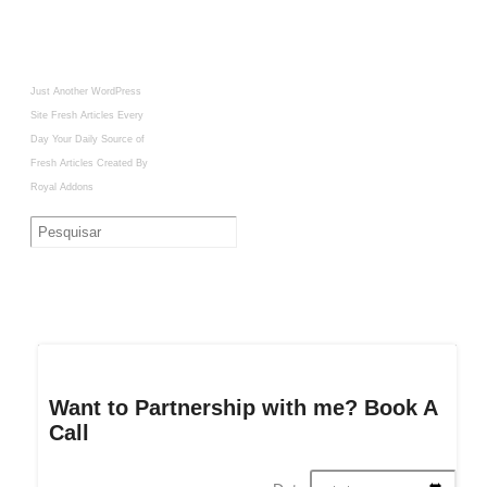
Just Another WordPress
Site
Fresh Articles Every
Day
Your Daily Source of
Fresh Articles
Created By
Royal Addons
Want to Partnership with me? Book A
Call