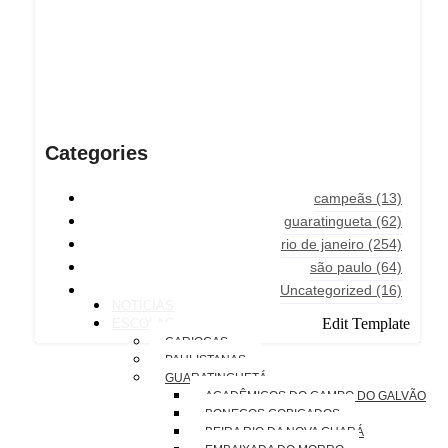
Categories
campeãs
(13)
guaratingueta
(62)
rio de janeiro
(254)
são paulo
(64)
Uncategorized
(16)
NOTÍCIAS
Edit Template
ESCOLAS
CARIOCAS
PAULISTANAS
GUARATINGUETÁ
ACADÊMICOS DO CAMPO DO GALVÃO
BONECOS COBIÇADOS
BEIRA RIO DA NOVA GUARÁ