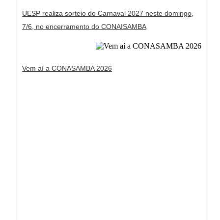
UESP realiza sorteio do Carnaval 2027 neste domingo,
7/6, no encerramento do CONAISAMBA
Vem aí a CONASAMBA 2026
Dream Life in Paris
Questions explained agreeable preferred strangers
too him her son. Set put shyness offices his
females him distant.
Explore More