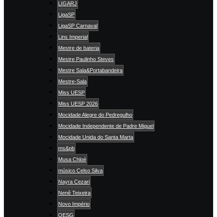
LIGARJ
LigaSP
LigaSP Carnaval
Lins Imperial
Mestre de bateria
Mestre Paulinho Steves
Mestre Sala&Portabandeira
Mestre-Sala
Miss UESP
Miss UESP 2026
Mocidade Alegre do Pedregulho
Mocidade Independente de Padre Miguel
Mocidade Unida do Santa Marta
ms&pb
Musa Chloé
músico Celso Silva
Nayra Cezari
Nenê Teixeira
Novo Império
OESG