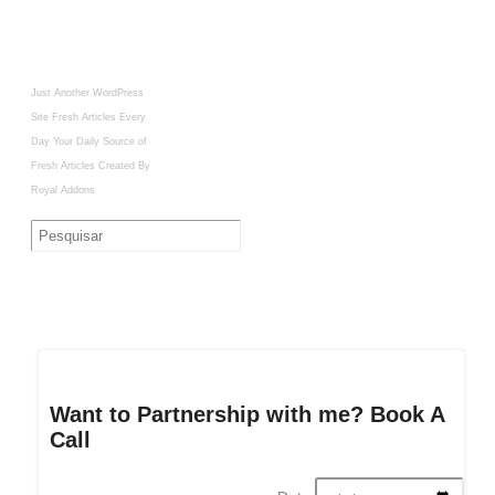
Just Another WordPress
Site
Fresh Articles Every
Day
Your Daily Source of
Fresh Articles
Created By
Royal Addons
Want to Partnership with me? Book A
Call