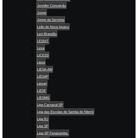
Jennifer Conceição
Jongo
Jongo da Serrinha
Leão de Nova Iguaçu
Leci Brandão
LESNIT
Lexa
LICESS
Liesa
LIESA-AM
LIESAP
Liesarj
LIESF
LIESMG
Liga Carnaval SP
Liga das Escolas de Samba de Niterói
Liga RJ
Liga SP
Liga-SP Fenasamba.