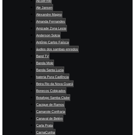
AESM-Rio
Ale Jansen
Alexandre Magno
Amanda Fernandes
Amizade Zona Leste
Anderson Solcia
Antônio Carlos Faísca
áudios dos sambas-enredos
Band TV
Banda Mole
Banda Santa Luzia
bateria Pura Cadência
Beira Rio da Nova Guará
Bonecos Cobiçados
Botafogo Samba Clube
Cacique de Ramos
Camarote Confraria
Canaval de Belém
Carla Prata
CarnaCunha