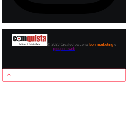
© 2023 Created parceria
leon marketing
e
rgsuporteweb