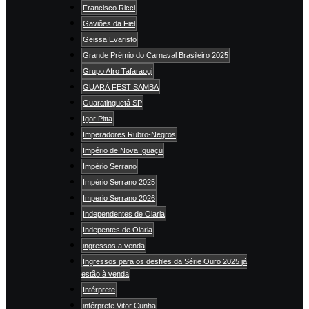
Francisco Ricci
Gaviões da Fiel
Geissa Evaristo
Grande Prêmio do Carnaval Brasileiro 2025
Grupo Afro Tafaraogi
GUARÁ FEST SAMBA
Guaratinguetá SP
Igor Pitta
Imperadores Rubro-Negros
Império de Nova Iguaçu
Império Serrano
Império Serrano 2025
Imperio Serrano 2026
Independentes de Olaria
Indepentes de Olaria
ingressos a venda
Ingressos para os desfiles da Série Ouro 2025 já
estão à venda
Intérprete
intérprete Vitor Cunha