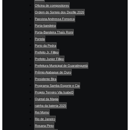
Oficina de compositores
Ordem do Sorteio dos Desfile 2026
Passista Andressa Fonseca
Porta-bandeira
Porta-Bandeira Thaís Romi
Portela
Porto da Pedra
Prefeito Jr. Fillipo
Prefeito Junior Fillipo
Prefeitura Municipal de Guaratinguetá
Prêmio Atabaque de Ouro
Presidente Bira
Programa Samba Esporte e Cia
Projeto Terreiro Vila Isabel3
Quintal da Magia
rainha da bateria 2025
Rei Momo
Rio de Janeiro
Rosana Pinto