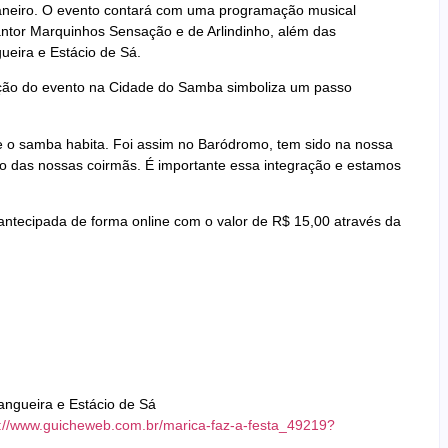
aneiro. O evento contará com uma programação musical
antor Marquinhos Sensação e de Arlindinho, além das
ueira e Estácio de Sá.
ação do evento na Cidade do Samba simboliza um passo
 o samba habita. Foi assim no Baródromo, tem sido na nossa
 das nossas coirmãs. É importante essa integração e estamos
 antecipada de forma online com o valor de R$ 15,00 através da
angueira e Estácio de Sá
s://www.guicheweb.com.br/marica-faz-a-festa_49219?