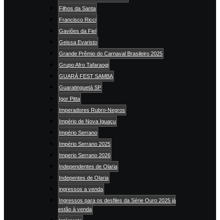
Filhos da Santa
Francisco Ricci
Gaviões da Fiel
Geissa Evaristo
Grande Prêmio do Carnaval Brasileiro 2025
Grupo Afro Tafaraogi
GUARÁ FEST SAMBA
Guaratinguetá SP
Igor Pitta
Imperadores Rubro-Negros
Império de Nova Iguaçu
Império Serrano
Império Serrano 2025
Imperio Serrano 2026
Independentes de Olaria
Indepentes de Olaria
ingressos a venda
Ingressos para os desfiles da Série Ouro 2025 já
estão à venda