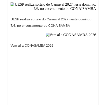
UESP realiza sorteio do Carnaval 2027 neste domingo,
7/6, no encerramento do CONAISAMBA
Vem aí a CONASAMBA 2026
Dream Life in Paris
Questions explained agreeable preferred strangers
too him her son. Set put shyness offices his
females him distant.
Explore More