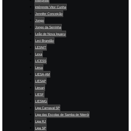
Intérprete
intérprete Vitor Cunha
Jennifer Conceição
Jongo
Jongo da Serrinha
Leão de Nova Iguaçu
Leci Brandão
LESNIT
Lexa
LICESS
Liesa
LIESA-AM
LIESAP
Liesarj
LIESF
LIESMG
Liga Carnaval SP
Liga das Escolas de Samba de Niterói
Liga RJ
Liga SP