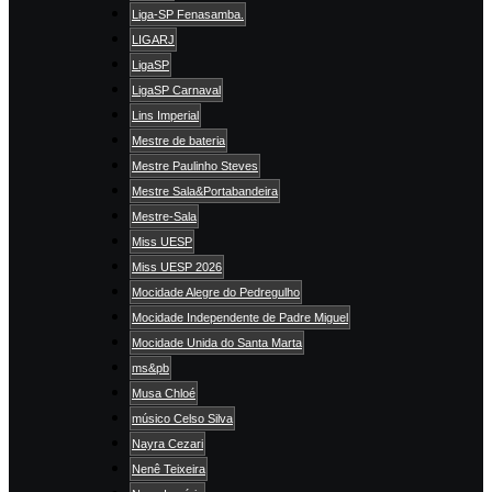
Liga-SP Fenasamba.
LIGARJ
LigaSP
LigaSP Carnaval
Lins Imperial
Mestre de bateria
Mestre Paulinho Steves
Mestre Sala&Portabandeira
Mestre-Sala
Miss UESP
Miss UESP 2026
Mocidade Alegre do Pedregulho
Mocidade Independente de Padre Miguel
Mocidade Unida do Santa Marta
ms&pb
Musa Chloé
músico Celso Silva
Nayra Cezari
Nenê Teixeira