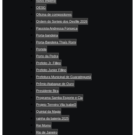
Novo Império
OESG
Oficina de compositores
Ordem do Sorteio dos Desfile 2026
Passista Andressa Fonseca
Porta-bandeira
Porta-Bandeira Thaís Romi
Portela
Porto da Pedra
Prefeito Jr. Fillipo
Prefeito Junior Fillipo
Prefeitura Municipal de Guaratinguetá
Prêmio Atabaque de Ouro
Presidente Bira
Programa Samba Esporte e Cia
Projeto Terreiro Vila Isabel3
Quintal da Magia
rainha da bateria 2025
Rei Momo
Rio de Janeiro