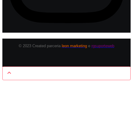
© 2023 Created parceria
leon marketing
e
rgsuporteweb