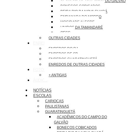
ACADÊMICOS DO CAMPO DO GALVÃO
BONECOS COBIÇADOS
BEIRA RIO DA NOVA GUARÁ
EMBAIXADA DO MORRO
MOCIDADE ALEGRE
UNIDOS DA TAMANDARÉ
OESG
OUTRAS CIDADES
ENREDOS
ENREDOS DO RJ
ENREDOS DE SP
ENREDOS GUARATINGUETÁ
ENREDOS DE OUTRAS CIDADES
FOTOS
+ ANTIGAS
ÁUDIOS
NOTÍCIAS
ESCOLAS
CARIOCAS
PAULISTANAS
GUARATINGUETÁ
ACADÊMICOS DO CAMPO DO
GALVÃO
BONECOS COBIÇADOS