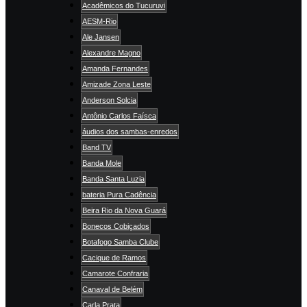
Acadêmicos do Tucuruvi
AESM-Rio
Ale Jansen
Alexandre Magno
Amanda Fernandes
Amizade Zona Leste
Anderson Solcia
Antônio Carlos Faísca
áudios dos sambas-enredos
Band TV
Banda Mole
Banda Santa Luzia
bateria Pura Cadência
Beira Rio da Nova Guará
Bonecos Cobiçados
Botafogo Samba Clube
Cacique de Ramos
Camarote Confraria
Canaval de Belém
Carla Prata