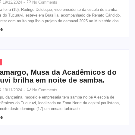
19/12/2024
-
No Comments
a-feira (18), Rodrigo Delduque, vice-presidente da escola de samba
 do Tucuruvi, esteve em Brasília, acompanhado de Renato Cândido,
ntar com muito orgulho o projeto do carnaval 2025 ao Ministério dos...
re
Camargo, Musa da Acadêmicos do
uvi brilha em noite de samba.
19/11/2024
-
No Comments
go, dançarina, modelo e empresária tem samba no pé A escola de
micos do Tucuruvi, localizada na Zona Norte da capital paulistana,
 noite deste domingo (17) um ensaio turbinado...
re