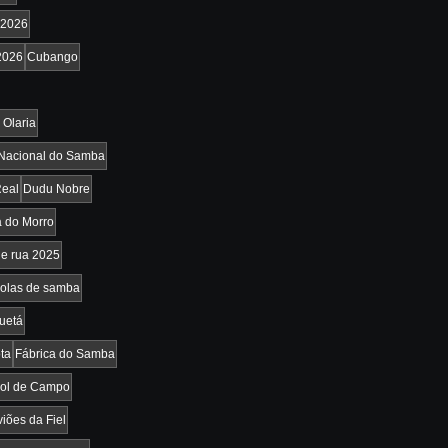
2026
2026
Cubango
 Olaria
Nacional do Samba
Real
Dudu Nobre
 do Morro
de rua 2025
olas de samba
uetá
ta
Fábrica do Samba
ebol de Campo
iões da Fiel