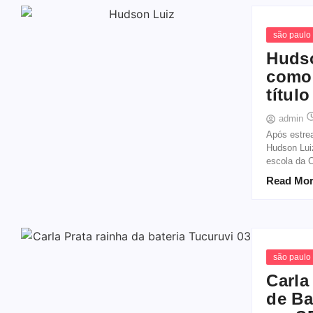
são paulo
Hudso
como 
título
admin
Após estre
Hudson Lui
escola da C
Read Mo
são paulo
Carla
de Ba