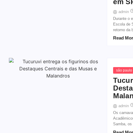
em S
admin
Durante o e
Escola de 
retorno da 
Read Mo
são paulo
Tucur
Desta
Malan
admin
Os carnava
Acadêmicos
Samba, os i
Read Mo