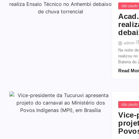
são paulo
Acad.
reali
debai
admin
Na noite de
realizou n
Bateria do
Read Mo
são paulo
Vice-
proje
Povos