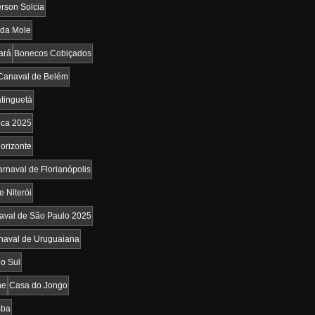
rson Solcia
da Mole
ará
Bonecos Cobiçados
Canaval de Belém
tinguetá
oca 2025
orizonte
rnaval de Florianópolis
e Niterói
aval de São Paulo 2025
naval de Uruguaiana
o Sul
he
Casa do Jongo
mba