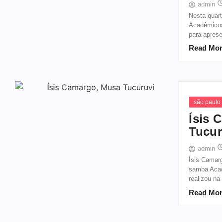
admin
Nesta quart
Acadêmicos
para aprese
Read Mo
são paulo
Ísis 
Tucur
admin
Ísis Camar
samba Acadê
realizou na
Read Mo