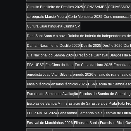
Circuito Brasileiro de Desfiles 2025
CONASAMBA
CONASAMBA 
coreógrafo Marcio Moura
Corte Momesca 2025
Corte momesca 
Cultura Guaratingueta
Cunha SP
Dani Sant’Anna é a nova Rainha de bateria da Independentes de
Darllan Nascimento
Desfile 2020
Desfile 2025
Desfile 2026
Dia 
Dia Nacional do Samba 2024
Direção de Carnaval
Dragões da 
EFA-UESP
Em Cima da Hora
Em Cima da Hora 2025
Embaixada
enredista João Vitor Silveira
enredo 2026
ensaio de rua
ensaio 
ensaio técnico
ensaios técnicos 2025
ESA
Escola de Samba
esc
Escolas de Samba da Avaliação
Escolas de Samba de Guarating
Escolas de Samba Mirins
Estácio de Sá
Estrela de Prata
Fabi Fro
FELIZ NATAL 2024
Fenasamba
Fernanda Maia
Festival de Fut
Festival de Marchinhas 2026
Filhos da Santa
Francisco Ricci
Gav