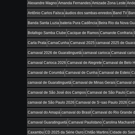
Alexandre Magno
Amanda Fernandes
Amizade Zona Leste
Ande
Antônio Carlos Faísca
áudios dos sambas-enredos
Band TV
Ban
Banda Santa Luzia
bateria Pura Cadência
Beira Rio da Nova Gu
Botafogo Samba Clube
Cacique de Ramos
Camarote Confraria
Carla Prata
CarnaCunha
Carnaval 2025
carnaval 2025 de Guara
Carnaval 2026 de Guaratinguetá
carnaval carioca
Carnaval cari
Carnaval Carioca 2026
Carnaval de Alegrete
Carnaval de Belo H
Carnaval de Corumbá
Carnaval de Cunha
Carnaval de Esteio
Ca
carnaval de Guaratinguetá
Carnaval de Minas Gerais
Carnaval d
Carnaval de São José dos Campos
Carnaval de São Paulo
Carn
carnaval de São Paulo 2026
Carnaval de S~sao Paulo 2026
Car
Carnaval do Amapá
carnaval do Brasil
Carnaval do Rio Grande d
Carnaval Guaratinguetá
Carnaval Paulistano
Carolina Macharet
Caxambu
CD 2025 da Série Ouro
Chitão Martins
Cidade do Sa