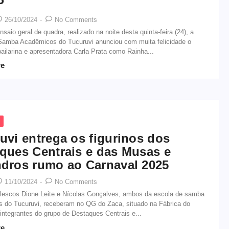
P
26/10/2024
-
No Comments
nsaio geral de quadra, realizado na noite desta quinta-feira (24), a
Samba Acadêmicos do Tucuruvi anunciou com muita felicidade o
bailarina e apresentadora Carla Prata como Rainha...
re
uvi entrega os figurinos dos
ques Centrais e das Musas e
dros rumo ao Carnaval 2025
11/10/2024
-
No Comments
lescos Dione Leite e Nícolas Gonçalves, ambos da escola de samba
 do Tucuruvi, receberam no QG do Zaca, situado na Fábrica do
ntegrantes do grupo de Destaques Centrais e...
re