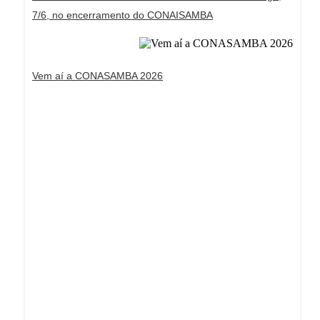
7/6, no encerramento do CONAISAMBA
Vem aí a CONASAMBA 2026
Dream Life in Paris
Questions explained agreeable preferred strangers
too him her son. Set put shyness offices his
females him distant.
Explore More