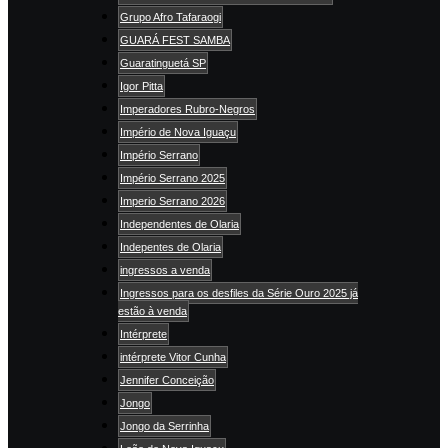
Grupo Afro Tafaraogi
GUARÁ FEST SAMBA
Guaratinguetá SP
Igor Pitta
Imperadores Rubro-Negros
Império de Nova Iguaçu
Império Serrano
Império Serrano 2025
Imperio Serrano 2026
Independentes de Olaria
Indepentes de Olaria
ingressos a venda
Ingressos para os desfiles da Série Ouro 2025 já
estão à venda
Intérprete
intérprete Vitor Cunha
Jennifer Conceição
Jongo
Jongo da Serrinha