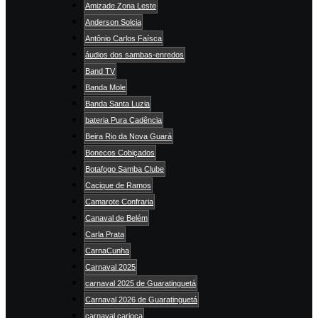
Amizade Zona Leste
Anderson Solcia
Antônio Carlos Faísca
áudios dos sambas-enredos
Band TV
Banda Mole
Banda Santa Luzia
bateria Pura Cadência
Beira Rio da Nova Guará
Bonecos Cobiçados
Botafogo Samba Clube
Cacique de Ramos
Camarote Confraria
Canaval de Belém
Carla Prata
CarnaCunha
Carnaval 2025
carnaval 2025 de Guaratinguetá
Carnaval 2026 de Guaratinguetá
carnaval carioca