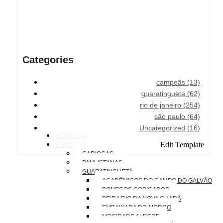
Categories
campeãs
(13)
guaratingueta
(62)
rio de janeiro
(254)
são paulo
(64)
Uncategorized
(16)
NOTÍCIAS
Edit Template
ESCOLAS
CARIOCAS
PAULISTANAS
GUARATINGUETÁ
ACADÊMICOS DO CAMPO DO GALVÃO
BONECOS COBIÇADOS
BEIRA RIO DA NOVA GUARÁ
EMBAIXADA DO MORRO
MOCIDADE ALEGRE