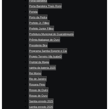
Porta-bandeira
Porta-Bandeira Thaís Romi
Portela
Porto da Pedra
Prefeito Jr. Fillipo
Prefeito Junior Fillipo
Prefeitura Municipal de Guaratinguetá
Prêmio Atabaque de Ouro
Presidente Bira
Programa Samba Esporte e Cia
Projeto Terreiro Vila Isabel3
Quintal da Magia
rainha da bateria 2025
Rei Momo
Rio de Janeiro
Rosana Pinto
Rosas de Ouiro
Rosas de Ouro
Samba enredo 2025
samba enredo 2026