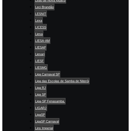
Leão de Nova Iguaçu
Leci Brandão
LESNIT
Lexa
LICESS
Liesa
LIESA-AM
LIESAP
Liesarj
LIESF
LIESMG
Liga Carnaval SP
Liga das Escolas de Samba de Niterói
Liga RJ
Liga SP
Liga-SP Fenasamba.
LIGARJ
LigaSP
LigaSP Carnaval
Lins Imperial