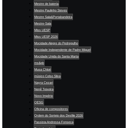
Mestre de bateria
Mestre Paulinho Steves
Mestre Sala&Portabandeira
Mestre-Sala
Miss UESP
Miss UESP 2026
Mocidade Alegre do Pedregulho
Mocidade Independente de Padre Miguel
Mocidade Unida do Santa Marta
ms&pb
Musa Chloé
músico Celso Silva
Nayra Cezari
Nenê Teixeira
Novo Império
OESG
Oficina de compositores
Ordem do Sorteio dos Desfile 2026
Passista Andressa Fonseca