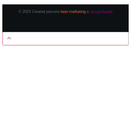
© 2023 Created parceria
leon marketing
e
rgsuporteweb