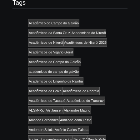
Tags
Acadêmico do Campo do Galvão
Acadêmicos da Santa Cruz
Academicos de Niterói
Acadêmicos de Niterói
Acadêmicos de Niterói 2025
Acadêmicos de Vigário Geral
Acadêmicos do Campo do Galvão
academicos do campo do galvão
Acadêmicos do Engenho da Rainha
Acadêmicos do Peixe
Acadêmicos do Recreio
Acadêmicos do Tatuapé
Acadêmicos do Tucuruvi
AESM-Rio
Ale Jansen
Alexandre Magno
Amanda Fernandes
Amizade Zona Leste
Anderson Solcia
Antônio Carlos Faísca
áudios dos sambas-enredos
Band TV
Banda Mole