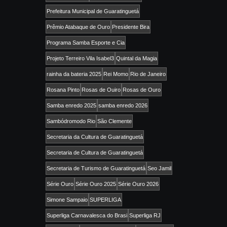
Prefeitura Municipal de Guaratinguetá
Prêmio Atabaque de Ouro
Presidente Bira
Programa Samba Esporte e Cia
Projeto Terreiro Vila Isabel3
Quintal da Magia
rainha da bateria 2025
Rei Momo
Rio de Janeiro
Rosana Pinto
Rosas de Ouiro
Rosas de Ouro
Samba enredo 2025
samba enredo 2026
Sambódromodo Rio
São Clemente
Secretaria da Cultura de Guaratinguetá
Secretaria de Cultura de Guaratinguetá
Secretaria de Turismo de Guaratinguetá
Seo Jamil
Série Ouro
Série Ouro 2025
Série Ouro 2026
Simone Sampaio
SUPERLIGA
Superliga Carnavalesca do Brasi
Superliga RJ