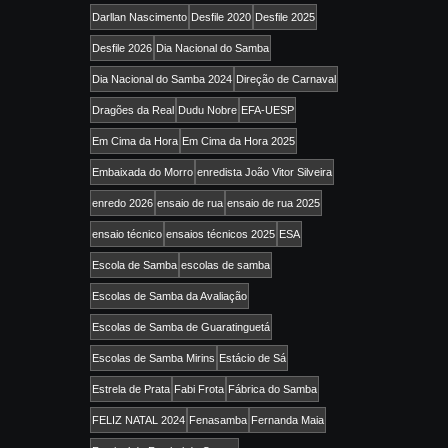
Darllan Nascimento
Desfile 2020
Desfile 2025
Desfile 2026
Dia Nacional do Samba
Dia Nacional do Samba 2024
Direção de Carnaval
Dragões da Real
Dudu Nobre
EFA-UESP
Em Cima da Hora
Em Cima da Hora 2025
Embaixada do Morro
enredista João Vitor Silveira
enredo 2026
ensaio de rua
ensaio de rua 2025
ensaio técnico
ensaios técnicos 2025
ESA
Escola de Samba
escolas de samba
Escolas de Samba da Avaliação
Escolas de Samba de Guaratinguetá
Escolas de Samba Mirins
Estácio de Sá
Estrela de Prata
Fabi Frota
Fábrica do Samba
FELIZ NATAL 2024
Fenasamba
Fernanda Maia