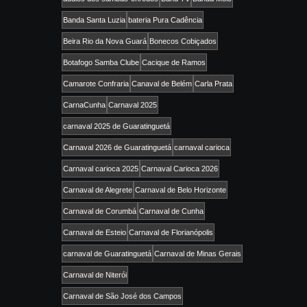
Banda Santa Luzia
bateria Pura Cadência
Beira Rio da Nova Guará
Bonecos Cobiçados
Botafogo Samba Clube
Cacique de Ramos
Camarote Confraria
Canaval de Belém
Carla Prata
CarnaCunha
Carnaval 2025
carnaval 2025 de Guaratinguetá
Carnaval 2026 de Guaratinguetá
carnaval carioca
Carnaval carioca 2025
Carnaval Carioca 2026
Carnaval de Alegrete
Carnaval de Belo Horizonte
Carnaval de Corumbá
Carnaval de Cunha
Carnaval de Esteio
Carnaval de Florianópolis
carnaval de Guaratinguetá
Carnaval de Minas Gerais
Carnaval de Niterói
Carnaval de São José dos Campos