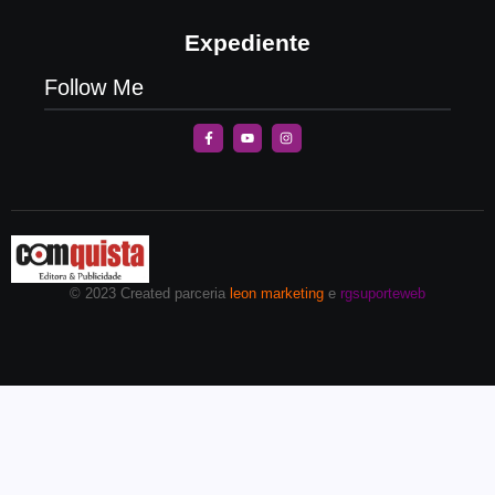
Expediente
Follow Me
© 2023 Created parceria
leon marketing
e
rgsuporteweb