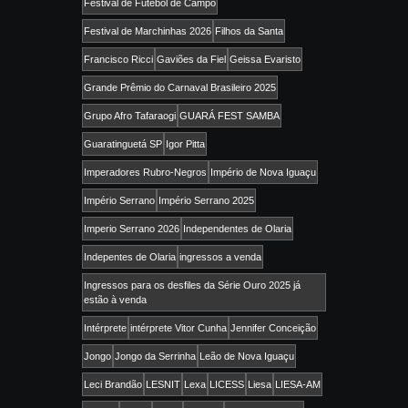
Festival de Futebol de Campo
Festival de Marchinhas 2026
Filhos da Santa
Francisco Ricci
Gaviões da Fiel
Geissa Evaristo
Grande Prêmio do Carnaval Brasileiro 2025
Grupo Afro Tafaraogi
GUARÁ FEST SAMBA
Guaratinguetá SP
Igor Pitta
Imperadores Rubro-Negros
Império de Nova Iguaçu
Império Serrano
Império Serrano 2025
Imperio Serrano 2026
Independentes de Olaria
Indepentes de Olaria
ingressos a venda
Ingressos para os desfiles da Série Ouro 2025 já
estão à venda
Intérprete
intérprete Vitor Cunha
Jennifer Conceição
Jongo
Jongo da Serrinha
Leão de Nova Iguaçu
Leci Brandão
LESNIT
Lexa
LICESS
Liesa
LIESA-AM