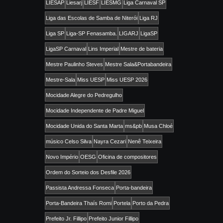
LIESAP
Liesarj
LIESF
LIESMG
Liga Carnaval SP
Liga das Escolas de Samba de Niterói
Liga RJ
Liga SP
Liga-SP Fenasamba.
LIGARJ
LigaSP
LigaSP Carnaval
Lins Imperial
Mestre de bateria
Mestre Paulinho Steves
Mestre Sala&Portabandeira
Mestre-Sala
Miss UESP
Miss UESP 2026
Mocidade Alegre do Pedregulho
Mocidade Independente de Padre Miguel
Mocidade Unida do Santa Marta
ms&pb
Musa Chloé
músico Celso Silva
Nayra Cezari
Nenê Teixeira
Novo Império
OESG
Oficina de compositores
Ordem do Sorteio dos Desfile 2026
Passista Andressa Fonseca
Porta-bandeira
Porta-Bandeira Thaís Romi
Portela
Porto da Pedra
Prefeito Jr. Fillipo
Prefeito Junior Fillipo