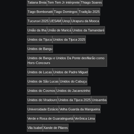
Tatiana Breia
Tem Tem Jr intérprete
Thiago Soares
Tiago Bombonatti
Tiago Domingos
Tradição 2025
Tucuruvi 2025
UESAM
Uesp
Uirapuru da Mooca
União da Ilha
União de Maricá
Unidos da Tamandaré
Unidos da Tijuca
Unidos da Tijuca 2025
Unidos de Bangu
Unidos de Bangu e Unidos Da Ponte desfilarão como
Hors-Concours
Unidos de Lucas
Unidos de Padre Miguel
Unidos de São Lucas
Unidos do Cabuçu
Unidos do Cosmos
Unidos do Jacarezinho
Unidos do Viradouro
Unidos da Tijuca 2025
Unisamba
Universidade Estácio
Velha Guarda da Mangueira
Verde e Rosa de Guaratinguetá
Verônica Lima
Vila Isabel
Xande de Pilares