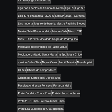
LIESMG
Liga Carnaval SP
Liga das Escolas de Samba de Niterói
Liga RJ
Liga SP
Liga-SP Fenasamba.
LIGARJ
LigaSP
LigaSP Carnaval
Lins Imperial
Mestre de bateria
Mestre Paulinho Steves
Mestre Sala&Portabandeira
Mestre-Sala
Miss UESP
Miss UESP 2026
Mocidade Alegre do Pedregulho
Mocidade Independente de Padre Miguel
Mocidade Unida do Santa Marta
ms&pb
Musa Chloé
músico Celso Silva
Nayra Cezari
Nenê Teixeira
Novo Império
OESG
Oficina de compositores
Ordem do Sorteio dos Desfile 2026
Passista Andressa Fonseca
Porta-bandeira
Porta-Bandeira Thaís Romi
Portela
Porto da Pedra
Prefeito Jr. Fillipo
Prefeito Junior Fillipo
Prefeitura Municipal de Guaratinguetá