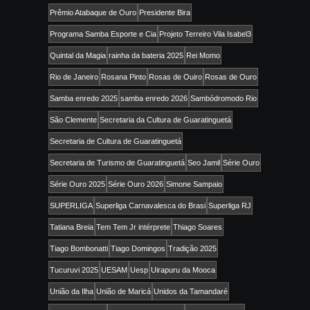
Prêmio Atabaque de Ouro
Presidente Bira
Programa Samba Esporte e Cia
Projeto Terreiro Vila Isabel3
Quintal da Magia
rainha da bateria 2025
Rei Momo
Rio de Janeiro
Rosana Pinto
Rosas de Ouiro
Rosas de Ouro
Samba enredo 2025
samba enredo 2026
Sambódromodo Rio
São Clemente
Secretaria da Cultura de Guaratinguetá
Secretaria de Cultura de Guaratinguetá
Secretaria de Turismo de Guaratinguetá
Seo Jamil
Série Ouro
Série Ouro 2025
Série Ouro 2026
Simone Sampaio
SUPERLIGA
Superliga Carnavalesca do Brasi
Superliga RJ
Tatiana Breia
Tem Tem Jr intérprete
Thiago Soares
Tiago Bombonatti
Tiago Domingos
Tradição 2025
Tucuruvi 2025
UESAM
Uesp
Uirapuru da Mooca
União da Ilha
União de Maricá
Unidos da Tamandaré