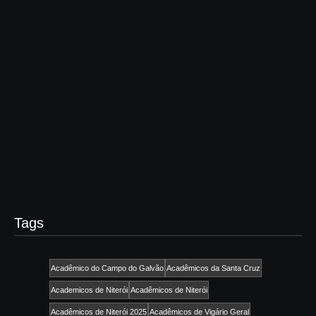
rio de janeiro
Botafogo Samba Clube abre
temporada de ensaios de rua
para o carnaval de 2025 nesta
sexta, 22
19/11/2024
-
No Comments
admin
A torcida alvinegra vai ganhar as ruas do Engenho de Dentro a
partir desta sexta-feira. Se preparando para estrear na
Marquês de Sapucaí, a Botafogo Samba Clube dará início aos
ensaios de rua...
Read More
Tags
Acadêmico do Campo do Galvão
Acadêmicos da Santa Cruz
Academicos de Niterói
Acadêmicos de Niterói
Acadêmicos de Niterói 2025
Acadêmicos de Vigário Geral