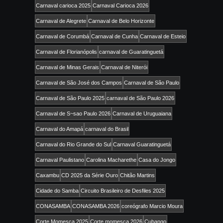
Carnaval carioca 2025
Carnaval Carioca 2026
Carnaval de Alegrete
Carnaval de Belo Horizonte
Carnaval de Corumbá
Carnaval de Cunha
Carnaval de Esteio
Carnaval de Florianópolis
carnaval de Guaratinguetá
Carnaval de Minas Gerais
Carnaval de Niterói
Carnaval de São José dos Campos
Carnaval de São Paulo
Carnaval de São Paulo 2025
carnaval de São Paulo 2026
Carnaval de S~sao Paulo 2026
Carnaval de Uruguaiana
Carnaval do Amapá
carnaval do Brasil
Carnaval do Rio Grande do Sul
Carnaval Guaratinguetá
Carnaval Paulistano
Carolina Macharethe
Casa do Jongo
Caxambu
CD 2025 da Série Ouro
Chitão Martins
Cidade do Samba
Circuito Brasileiro de Desfiles 2025
CONASAMBA
CONASAMBA 2026
coreógrafo Marcio Moura
Corte Momesca 2025
Corte momesca 2026
Cubango