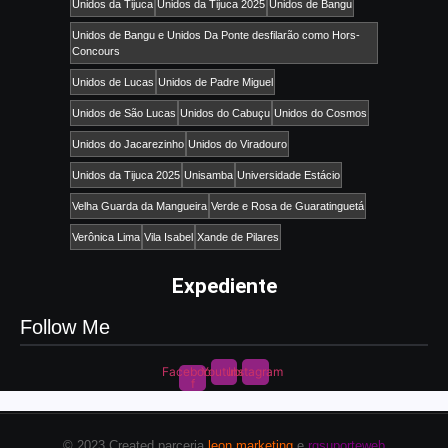
Unidos da Tijuca
Unidos da Tijuca 2025
Unidos de Bangu
Unidos de Bangu e Unidos Da Ponte desfilarão como Hors-
Concours
Unidos de Lucas
Unidos de Padre Miguel
Unidos de São Lucas
Unidos do Cabuçu
Unidos do Cosmos
Unidos do Jacarezinho
Unidos do Viradouro
Unidos da Tijuca 2025
Unisamba
Universidade Estácio
Velha Guarda da Mangueira
Verde e Rosa de Guaratinguetá
Verônica Lima
Vila Isabel
Xande de Pilares
Expediente
Follow Me
Facebook-
Youtube
Instagram
f
© 2023 Created parceria
leon marketing
e
rgsuporteweb