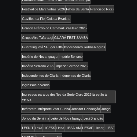
Festival de Marchinhas 2026
Filhos da Santa
Francisco Ricci
Gaviões da Fiel
Geissa Evaristo
Grande Prêmio do Carnaval Brasileiro 2025
Grupo Afro Tafaraogi
GUARÁ FEST SAMBA
Guaratinguetá SP
Igor Pitta
Imperadores Rubro-Negros
Império de Nova Iguaçu
Império Serrano
Império Serrano 2025
Imperio Serrano 2026
Independentes de Olaria
Indepentes de Olaria
ingressos a venda
Ingressos para os desfiles da Série Ouro 2025 já estão à
venda
Intérprete
intérprete Vitor Cunha
Jennifer Conceição
Jongo
Jongo da Serrinha
Leão de Nova Iguaçu
Leci Brandão
LESNIT
Lexa
LICESS
Liesa
LIESA-AM
LIESAP
Liesarj
LIESF