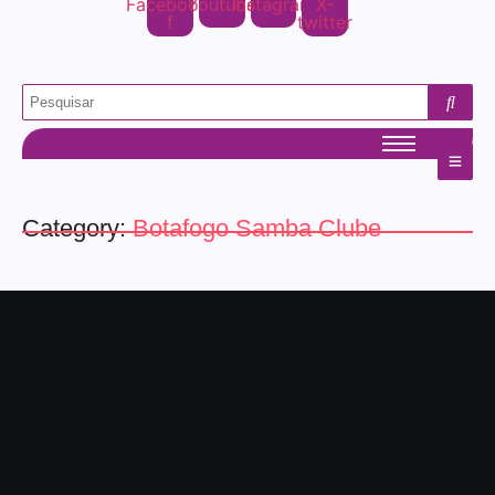
Facebook-
Youtube
Instagram
X-
f
twitter
Category:
Botafogo Samba Clube
rio de janeiro
Botafogo Samba Clube
exaltará legado de Roberto
Burle Marx no carnaval de 2026
05/06/2025
-
No Comments
admin