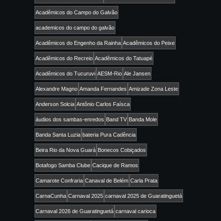
Acadêmicos do Campo do Galvão
academicos do campo do galvão
Acadêmicos do Engenho da Rainha
Acadêmicos do Peixe
Acadêmicos do Recreio
Acadêmicos do Tatuapé
Acadêmicos do Tucuruvi
AESM-Rio
Ale Jansen
Alexandre Magno
Amanda Fernandes
Amizade Zona Leste
Anderson Solcia
Antônio Carlos Faísca
áudios dos sambas-enredos
Band TV
Banda Mole
Banda Santa Luzia
bateria Pura Cadência
Beira Rio da Nova Guará
Bonecos Cobiçados
Botafogo Samba Clube
Cacique de Ramos
Camarote Confraria
Canaval de Belém
Carla Prata
CarnaCunha
Carnaval 2025
carnaval 2025 de Guaratinguetá
Carnaval 2026 de Guaratinguetá
carnaval carioca