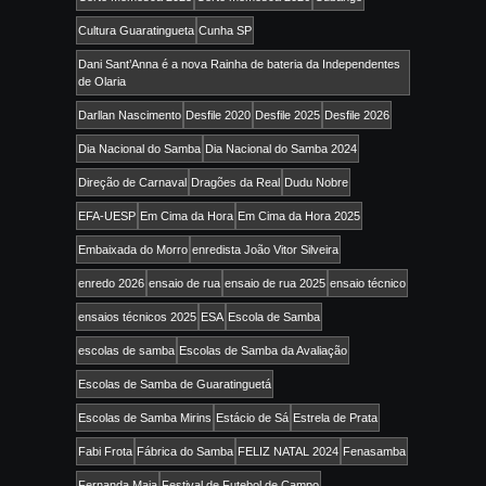
Cultura Guaratingueta
Cunha SP
Dani Sant’Anna é a nova Rainha de bateria da Independentes
de Olaria
Darllan Nascimento
Desfile 2020
Desfile 2025
Desfile 2026
Dia Nacional do Samba
Dia Nacional do Samba 2024
Direção de Carnaval
Dragões da Real
Dudu Nobre
EFA-UESP
Em Cima da Hora
Em Cima da Hora 2025
Embaixada do Morro
enredista João Vitor Silveira
enredo 2026
ensaio de rua
ensaio de rua 2025
ensaio técnico
ensaios técnicos 2025
ESA
Escola de Samba
escolas de samba
Escolas de Samba da Avaliação
Escolas de Samba de Guaratinguetá
Escolas de Samba Mirins
Estácio de Sá
Estrela de Prata
Fabi Frota
Fábrica do Samba
FELIZ NATAL 2024
Fenasamba
Fernanda Maia
Festival de Futebol de Campo