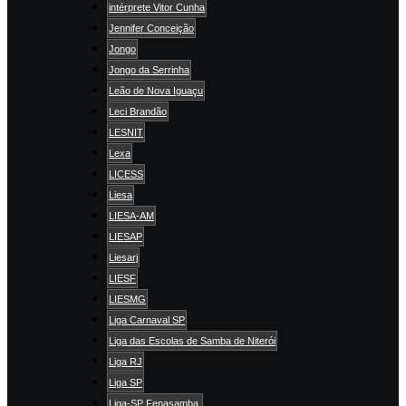
intérprete Vitor Cunha
Jennifer Conceição
Jongo
Jongo da Serrinha
Leão de Nova Iguaçu
Leci Brandão
LESNIT
Lexa
LICESS
Liesa
LIESA-AM
LIESAP
Liesarj
LIESF
LIESMG
Liga Carnaval SP
Liga das Escolas de Samba de Niterói
Liga RJ
Liga SP
Liga-SP Fenasamba.