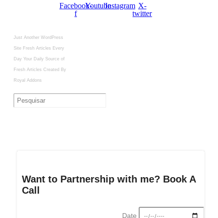
Facebook-
Youtube
Instagram
X-
f
twitter
Just Another WordPress
Site
Fresh Articles Every
Day
Your Daily Source of
Fresh Articles
Created By
Royal Addons
Want to Partnership with me? Book A
Call
Date