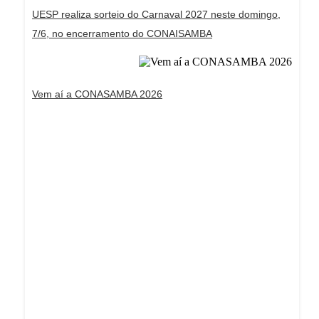
UESP realiza sorteio do Carnaval 2027 neste domingo,
7/6, no encerramento do CONAISAMBA
Vem aí a CONASAMBA 2026
Dream Life in Paris
Questions explained agreeable preferred strangers
too him her son. Set put shyness offices his
females him distant.
Explore More