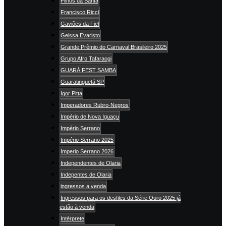
Filhos da Santa
Francisco Ricci
Gaviões da Fiel
Geissa Evaristo
Grande Prêmio do Carnaval Brasileiro 2025
Grupo Afro Tafaraogi
GUARÁ FEST SAMBA
Guaratinguetá SP
Igor Pitta
Imperadores Rubro-Negros
Império de Nova Iguaçu
Império Serrano
Império Serrano 2025
Imperio Serrano 2026
Independentes de Olaria
Indepentes de Olaria
ingressos a venda
Ingressos para os desfiles da Série Ouro 2025 já
estão à venda
Intérprete