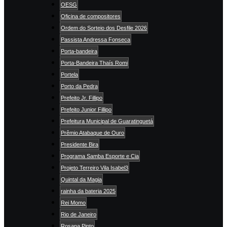
OESG
Oficina de compositores
Ordem do Sorteio dos Desfile 2026
Passista Andressa Fonseca
Porta-bandeira
Porta-Bandeira Thaís Romi
Portela
Porto da Pedra
Prefeito Jr. Fillipo
Prefeito Junior Fillipo
Prefeitura Municipal de Guaratinguetá
Prêmio Atabaque de Ouro
Presidente Bira
Programa Samba Esporte e Cia
Projeto Terreiro Vila Isabel3
Quintal da Magia
rainha da bateria 2025
Rei Momo
Rio de Janeiro
Rosana Pinto