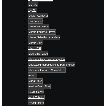
LIGARJ
LigaSP
LigaSP Carnaval
Lins Imperial
Mestre de bateria
Mestre Paulinho Steves
Mestre Sala&Portabandeira
Mestre-Sala
Miss UESP
Miss UESP 2026
Mocidade Alegre do Pedregulho
Mocidade Independente de Padre Miguel
Mocidade Unida do Santa Marta
ms&pb
Musa Chloé
músico Celso Silva
Nayra Cezari
Nenê Teixeira
Novo Império