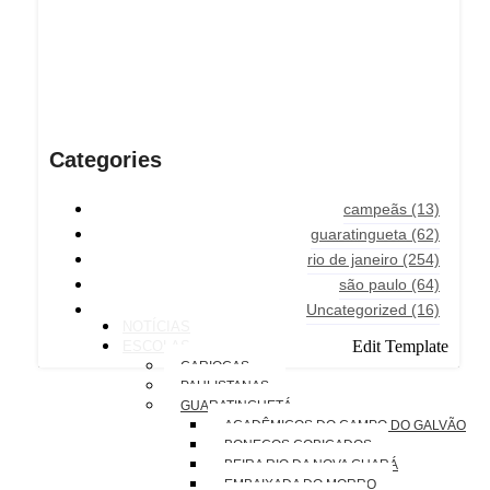
Categories
campeãs
(13)
guaratingueta
(62)
rio de janeiro
(254)
são paulo
(64)
Uncategorized
(16)
NOTÍCIAS
Edit Template
ESCOLAS
CARIOCAS
PAULISTANAS
GUARATINGUETÁ
ACADÊMICOS DO CAMPO DO GALVÃO
BONECOS COBIÇADOS
BEIRA RIO DA NOVA GUARÁ
EMBAIXADA DO MORRO