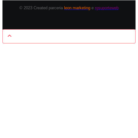
© 2023 Created parceria
leon marketing
e
rgsuporteweb