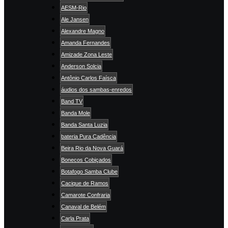
AESM-Rio
Ale Jansen
Alexandre Magno
Amanda Fernandes
Amizade Zona Leste
Anderson Solcia
Antônio Carlos Faísca
áudios dos sambas-enredos
Band TV
Banda Mole
Banda Santa Luzia
bateria Pura Cadência
Beira Rio da Nova Guará
Bonecos Cobiçados
Botafogo Samba Clube
Cacique de Ramos
Camarote Confraria
Canaval de Belém
Carla Prata