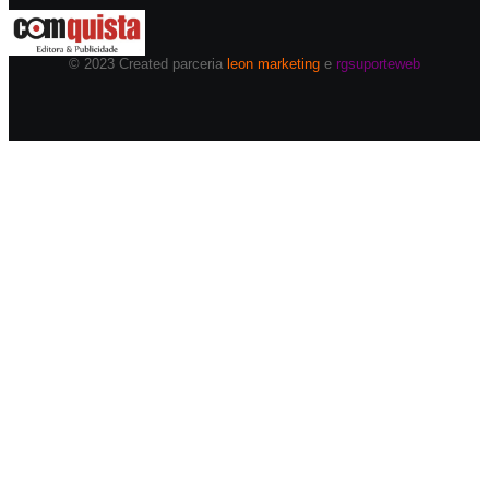
© 2023 Created parceria
leon marketing
e
rgsuporteweb