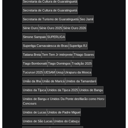
Secretaria da Cultura de Guaratinguetá
Secretaria de Cultura de Guaratinguetá
Secretaria de Turismo de Guaratinguetá
Seo Jamil
Série Ouro
Série Ouro 2025
Série Ouro 2026
Simone Sampaio
SUPERLIGA
Superliga Carnavalesca do Brasi
Superliga RJ
Tatiana Breia
Tem Tem Jr intérprete
Thiago Soares
Tiago Bombonatti
Tiago Domingos
Tradição 2025
Tucuruvi 2025
UESAM
Uesp
Uirapuru da Mooca
União da Ilha
União de Maricá
Unidos da Tamandaré
Unidos da Tijuca
Unidos da Tijuca 2025
Unidos de Bangu
Unidos de Bangu e Unidos Da Ponte desfilarão como Hors-
Concours
Unidos de Lucas
Unidos de Padre Miguel
Unidos de São Lucas
Unidos do Cabuçu