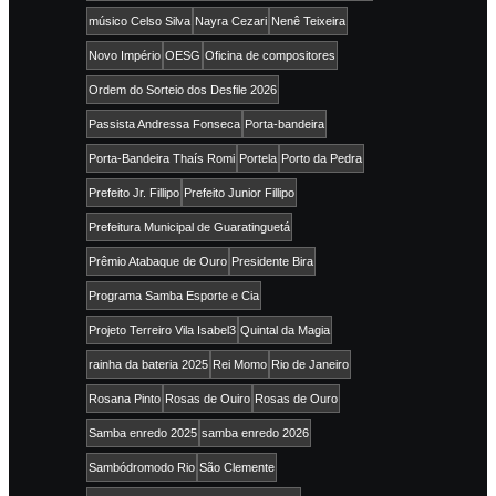
músico Celso Silva
Nayra Cezari
Nenê Teixeira
Novo Império
OESG
Oficina de compositores
Ordem do Sorteio dos Desfile 2026
Passista Andressa Fonseca
Porta-bandeira
Porta-Bandeira Thaís Romi
Portela
Porto da Pedra
Prefeito Jr. Fillipo
Prefeito Junior Fillipo
Prefeitura Municipal de Guaratinguetá
Prêmio Atabaque de Ouro
Presidente Bira
Programa Samba Esporte e Cia
Projeto Terreiro Vila Isabel3
Quintal da Magia
rainha da bateria 2025
Rei Momo
Rio de Janeiro
Rosana Pinto
Rosas de Ouiro
Rosas de Ouro
Samba enredo 2025
samba enredo 2026
Sambódromodo Rio
São Clemente