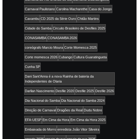
Carnaval Paulistano
Carolina Macharethe
Casa do Jongo
Caxambu
CD 2025 da Série Ouro
Chitão Martins
Cidade do Samba
Circuito Brasileiro de Desfiles 2025
CONASAMBA
CONASAMBA 2026
coreógrafo Marcio Moura
Corte Momesca 2025
Corte momesca 2026
Cubango
Cultura Guaratingueta
Cunha SP
Dani Sant’Anna é a nova Rainha de bateria da
Independentes de Olaria
Darllan Nascimento
Desfile 2020
Desfile 2025
Desfile 2026
Dia Nacional do Samba
Dia Nacional do Samba 2024
Direção de Carnaval
Dragões da Real
Dudu Nobre
EFA-UESP
Em Cima da Hora
Em Cima da Hora 2025
Embaixada do Morro
enredista João Vitor Silveira
enredo 2026
ensaio de rua
ensaio de rua 2025