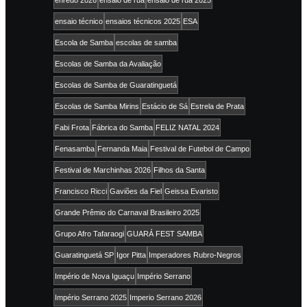
ensaio técnico
ensaios técnicos 2025
ESA
Escola de Samba
escolas de samba
Escolas de Samba da Avaliação
Escolas de Samba de Guaratinguetá
Escolas de Samba Mirins
Estácio de Sá
Estrela de Prata
Fabi Frota
Fábrica do Samba
FELIZ NATAL 2024
Fenasamba
Fernanda Maia
Festival de Futebol de Campo
Festival de Marchinhas 2026
Filhos da Santa
Francisco Ricci
Gaviões da Fiel
Geissa Evaristo
Grande Prêmio do Carnaval Brasileiro 2025
Grupo Afro Tafaraogi
GUARÁ FEST SAMBA
Guaratinguetá SP
Igor Pitta
Imperadores Rubro-Negros
Império de Nova Iguaçu
Império Serrano
Império Serrano 2025
Imperio Serrano 2026