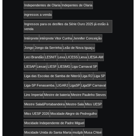
Independentes de Olaria
Indepentes de Olaria
ingressos a venda
Ingressos para os desfiles da Série Ouro 2025 já estão à
venda
Intérprete
intérprete Vitor Cunha
Jennifer Conceição
Jongo
Jongo da Serrinha
Leão de Nova Iguaçu
Leci Brandão
LESNIT
Lexa
LICESS
Liesa
LIESA-AM
LIESAP
Liesarj
LIESF
LIESMG
Liga Carnaval SP
Liga das Escolas de Samba de Niterói
Liga RJ
Liga SP
Liga-SP Fenasamba.
LIGARJ
LigaSP
LigaSP Carnaval
Lins Imperial
Mestre de bateria
Mestre Paulinho Steves
Mestre Sala&Portabandeira
Mestre-Sala
Miss UESP
Miss UESP 2026
Mocidade Alegre do Pedregulho
Mocidade Independente de Padre Miguel
Mocidade Unida do Santa Marta
ms&pb
Musa Chloé