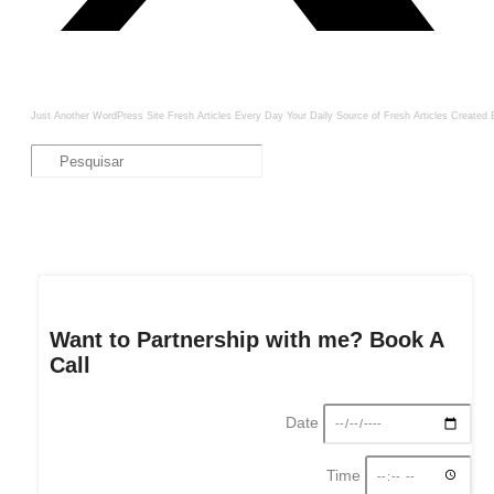
Just Another WordPress Site
Fresh Articles Every Day
Your Daily Source of Fresh Articles
Created 
Want to Partnership with me? Book A
Call
Date
Time