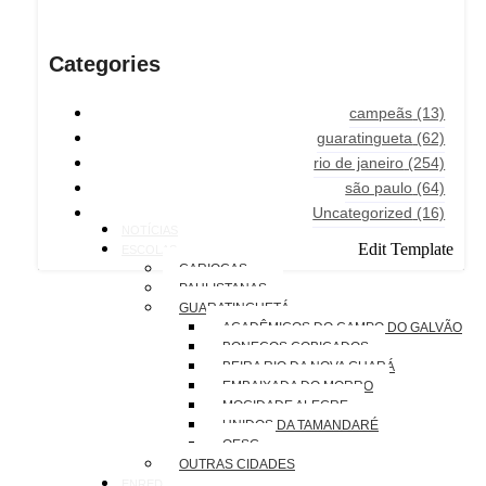
Categories
campeãs
(13)
guaratingueta
(62)
rio de janeiro
(254)
são paulo
(64)
Uncategorized
(16)
NOTÍCIAS
Edit Template
ESCOLAS
CARIOCAS
PAULISTANAS
GUARATINGUETÁ
ACADÊMICOS DO CAMPO DO GALVÃO
BONECOS COBIÇADOS
BEIRA RIO DA NOVA GUARÁ
EMBAIXADA DO MORRO
MOCIDADE ALEGRE
UNIDOS DA TAMANDARÉ
OESG
OUTRAS CIDADES
ENREDOS