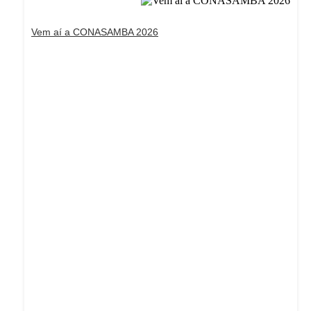
Vem aí a CONASAMBA 2026
Dream Life in Paris
Questions explained agreeable preferred strangers
too him her son. Set put shyness offices his females
him distant.
Explore More