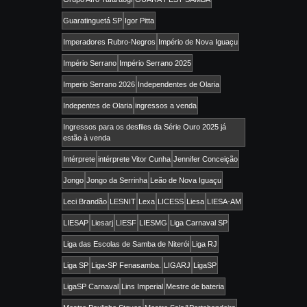
Guaratinguetá SP
Igor Pitta
Imperadores Rubro-Negros
Império de Nova Iguaçu
Império Serrano
Império Serrano 2025
Imperio Serrano 2026
Independentes de Olaria
Indepentes de Olaria
ingressos a venda
Ingressos para os desfiles da Série Ouro 2025 já
estão à venda
Intérprete
intérprete Vitor Cunha
Jennifer Conceição
Jongo
Jongo da Serrinha
Leão de Nova Iguaçu
Leci Brandão
LESNIT
Lexa
LICESS
Liesa
LIESA-AM
LIESAP
Liesarj
LIESF
LIESMG
Liga Carnaval SP
Liga das Escolas de Samba de Niterói
Liga RJ
Liga SP
Liga-SP Fenasamba.
LIGARJ
LigaSP
LigaSP Carnaval
Lins Imperial
Mestre de bateria