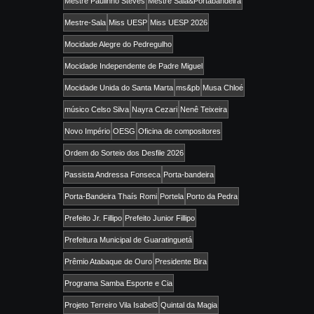
Mestre Paulinho Steves
Mestre Sala&Portabandeira
Mestre-Sala
Miss UESP
Miss UESP 2026
Mocidade Alegre do Pedregulho
Mocidade Independente de Padre Miguel
Mocidade Unida do Santa Marta
ms&pb
Musa Chloé
músico Celso Silva
Nayra Cezari
Nenê Teixeira
Novo Império
OESG
Oficina de compositores
Ordem do Sorteio dos Desfile 2026
Passista Andressa Fonseca
Porta-bandeira
Porta-Bandeira Thaís Romi
Portela
Porto da Pedra
Prefeito Jr. Fillipo
Prefeito Junior Fillipo
Prefeitura Municipal de Guaratinguetá
Prêmio Atabaque de Ouro
Presidente Bira
Programa Samba Esporte e Cia
Projeto Terreiro Vila Isabel3
Quintal da Magia