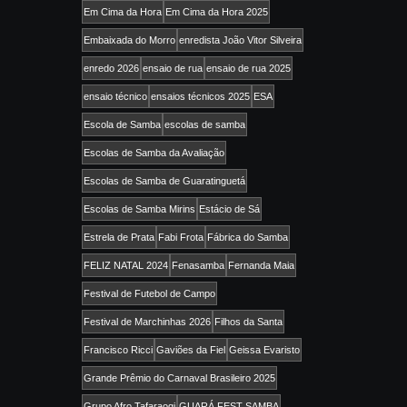
Em Cima da Hora
Em Cima da Hora 2025
Embaixada do Morro
enredista João Vitor Silveira
enredo 2026
ensaio de rua
ensaio de rua 2025
ensaio técnico
ensaios técnicos 2025
ESA
Escola de Samba
escolas de samba
Escolas de Samba da Avaliação
Escolas de Samba de Guaratinguetá
Escolas de Samba Mirins
Estácio de Sá
Estrela de Prata
Fabi Frota
Fábrica do Samba
FELIZ NATAL 2024
Fenasamba
Fernanda Maia
Festival de Futebol de Campo
Festival de Marchinhas 2026
Filhos da Santa
Francisco Ricci
Gaviões da Fiel
Geissa Evaristo
Grande Prêmio do Carnaval Brasileiro 2025
Grupo Afro Tafaraogi
GUARÁ FEST SAMBA