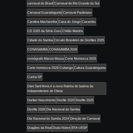
carnaval do Brasil
Carnaval do Rio Grande do Sul
Carnaval Guaratinguetá
Carnaval Paulistano
Carolina Macharethe
Casa do Jongo
Caxambu
CD 2025 da Série Ouro
Chitão Martins
Cidade do Samba
Circuito Brasileiro de Desfiles 2025
CONASAMBA
CONASAMBA 2026
coreógrafo Marcio Moura
Corte Momesca 2025
Corte momesca 2026
Cubango
Cultura Guaratingueta
Cunha SP
Dani Sant’Anna é a nova Rainha de bateria da
Independentes de Olaria
Darllan Nascimento
Desfile 2020
Desfile 2025
Desfile 2026
Dia Nacional do Samba
Dia Nacional do Samba 2024
Direção de Carnaval
Dragões da Real
Dudu Nobre
EFA-UESP