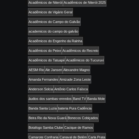
Acadêmicos de Niterói
Acadêmicos de Niterói 2025
Acadêmicos de Vigário Geral
Acadêmicos do Campo do Galvão
academicos do campo do galvão
Acadêmicos do Engenho da Rainha
Acadêmicos do Peixe
Acadêmicos do Recreio
Acadêmicos do Tatuapé
Acadêmicos do Tucuruvi
AESM-Rio
Ale Jansen
Alexandre Magno
Amanda Fernandes
Amizade Zona Leste
Anderson Solcia
Antônio Carlos Faísca
áudios dos sambas-enredos
Band TV
Banda Mole
Banda Santa Luzia
bateria Pura Cadência
Beira Rio da Nova Guará
Bonecos Cobiçados
Botafogo Samba Clube
Cacique de Ramos
Camarote Confraria
Canaval de Belém
Carla Prata