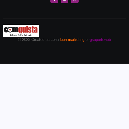
© 2023 Created parceria
leon marketing
e
rgsuporteweb