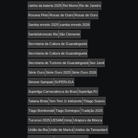
rainha da bateria 2025
Rei Momo
Rio de Janeiro
Rosana Pinto
Rosas de Ouiro
Rosas de Ouro
Samba enredo 2025
samba enredo 2026
Sambódromodo Rio
São Clemente
Secretaria da Cultura de Guaratinguetá
Secretaria de Cultura de Guaratinguetá
Secretaria de Turismo de Guaratinguetá
Seo Jamil
Série Ouro
Série Ouro 2025
Série Ouro 2026
Simone Sampaio
SUPERLIGA
Superliga Carnavalesca do Brasi
Superliga RJ
Tatiana Breia
Tem Tem Jr intérprete
Thiago Soares
Tiago Bombonatti
Tiago Domingos
Tradição 2025
Tucuruvi 2025
UESAM
Uesp
Uirapuru da Mooca
União da Ilha
União de Maricá
Unidos da Tamandaré