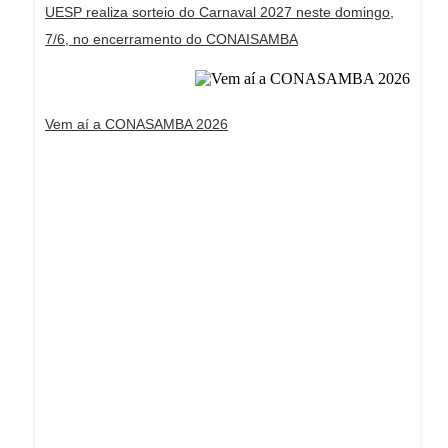
UESP realiza sorteio do Carnaval 2027 neste domingo,
7/6, no encerramento do CONAISAMBA
Vem aí a CONASAMBA 2026
Dream Life in Paris
Questions explained agreeable preferred strangers
too him her son. Set put shyness offices his
females him distant.
Explore More