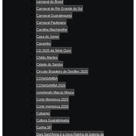
carnaval do Brasil
Carnaval do Rio Grande do Sul
Carnaval Guaratinguetá
Carnaval Paulistano
Carolina Macharethe
Casa do Jongo
Caxambu
CD 2025 da Série Ouro
Chitão Martins
Cidade do Samba
Circuito Brasileiro de Desfiles 2025
CONASAMBA
CONASAMBA 2026
coreógrafo Marcio Moura
Corte Momesca 2025
Corte momesca 2026
Cubango
Cultura Guaratingueta
Cunha SP
Dani Sant’Anna é a nova Rainha de bateria da