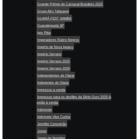
Grande Prêmio do Carnaval Brasileiro 2025
Grupo Afro Tafaraogi
GUARÁ FEST SAMBA
Guaratinguetá SP
Igor Pitta
Imperadores Rubro-Negros
Império de Nova Iguaçu
Império Serrano
Império Serrano 2025
Imperio Serrano 2026
Independentes de Olaria
Indepentes de Olaria
ingressos a venda
Ingressos para os desfiles da Série Ouro 2025 já
estão à venda
Intérprete
intérprete Vitor Cunha
Jennifer Conceição
Jongo
Jongo da Serrinha