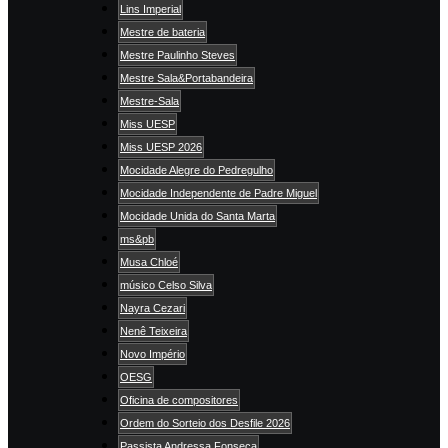
Lins Imperial
Mestre de bateria
Mestre Paulinho Steves
Mestre Sala&Portabandeira
Mestre-Sala
Miss UESP
Miss UESP 2026
Mocidade Alegre do Pedregulho
Mocidade Independente de Padre Miguel
Mocidade Unida do Santa Marta
ms&pb
Musa Chloé
músico Celso Silva
Nayra Cezari
Nenê Teixeira
Novo Império
OESG
Oficina de compositores
Ordem do Sorteio dos Desfile 2026
Passista Andressa Fonseca