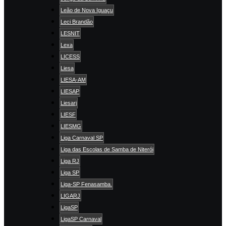
Leão de Nova Iguaçu
Leci Brandão
LESNIT
Lexa
LICESS
Liesa
LIESA-AM
LIESAP
Liesarj
LIESF
LIESMG
Liga Carnaval SP
Liga das Escolas de Samba de Niterói
Liga RJ
Liga SP
Liga-SP Fenasamba.
LIGARJ
LigaSP
LigaSP Carnaval