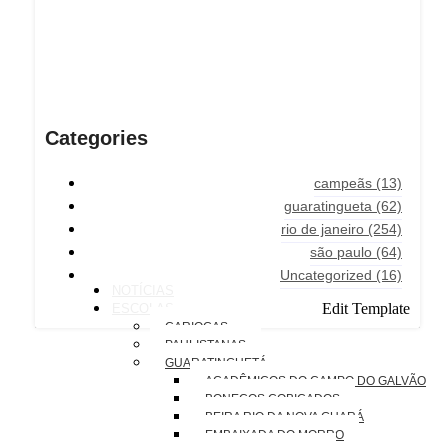
Categories
campeãs
(13)
guaratingueta
(62)
rio de janeiro
(254)
são paulo
(64)
Uncategorized
(16)
NOTÍCIAS
Edit Template
ESCOLAS
CARIOCAS
PAULISTANAS
GUARATINGUETÁ
ACADÊMICOS DO CAMPO DO GALVÃO
BONECOS COBIÇADOS
BEIRA RIO DA NOVA GUARÁ
EMBAIXADA DO MORRO