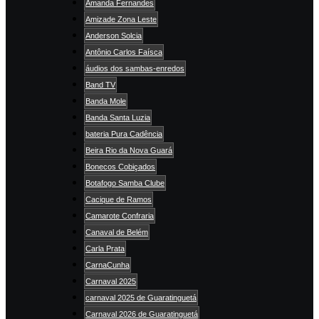
Amanda Fernandes
Amizade Zona Leste
Anderson Solcia
Antônio Carlos Faísca
áudios dos sambas-enredos
Band TV
Banda Mole
Banda Santa Luzia
bateria Pura Cadência
Beira Rio da Nova Guará
Bonecos Cobiçados
Botafogo Samba Clube
Cacique de Ramos
Camarote Confraria
Canaval de Belém
Carla Prata
CarnaCunha
Carnaval 2025
carnaval 2025 de Guaratinguetá
Carnaval 2026 de Guaratinguetá